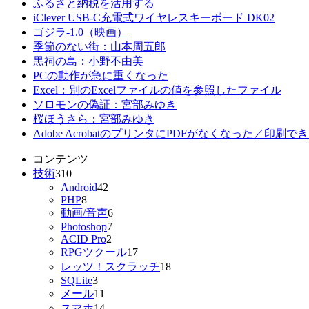
ふるさと納税を活用する
iClever USB-C充電式ワイヤレスキーボード DK02
ゴジラ-1.0（映画）
季節のない街：山本周五郎
黒祠の島：小野不由美
PCの動作が急に重くなった
Excel：別のExcelファイルの値を参照したファイル
ソロモンの偽証：宮部みゆき
桜ほうさら：宮部みゆき
Adobe AcrobatのプリンタにPDFがなくなった／印刷で
コンテンツ
技術
310
Android
42
PHP
8
動画/音声
6
Photoshop
7
ACID Pro
2
RPGツクール
17
レッツ！スクラッチ
18
SQLite
3
メール
11
スマホ
14