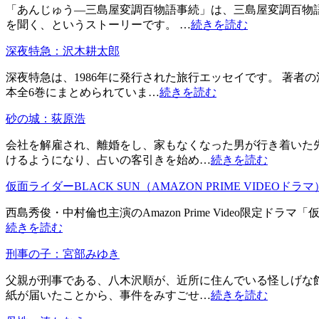
「あんじゅう―三島屋変調百物語事続」は、三島屋変調百物
を聞く、というストーリーです。 …
続きを読む
深夜特急：沢木耕太郎
深夜特急は、1986年に発行された旅行エッセイです。 著者
本全6巻にまとめられていま…
続きを読む
砂の城：荻原浩
会社を解雇され、離婚をし、家もなくなった男が行き着いた
けるようになり、占いの客引きを始め…
続きを読む
仮面ライダーBLACK SUN（AMAZON PRIME VIDEOドラマ
西島秀俊・中村倫也主演のAmazon Prime Video限定ド
続きを読む
刑事の子：宮部みゆき
父親が刑事である、八木沢順が、近所に住んでいる怪しげな
紙が届いたことから、事件をみすごせ…
続きを読む