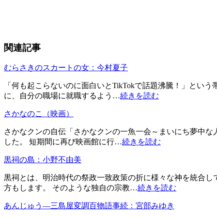
関連記事
むらさきのスカートの女：今村夏子
「何も起こらないのに面白いとTikTokで話題沸騰！」と
に、自分の職場に就職するよう…
続きを読む
さかなのこ（映画）
さかなクンの自伝「さかなクンの一魚一会～まいにち夢中な人
した。 短期間に再び映画館に行…
続きを読む
黒祠の島：小野不由美
黒祠とは、明治時代の祭政一致政策の折に様々な神を統合し
方もします。 そのような独自の宗教…
続きを読む
あんじゅう―三島屋変調百物語事続：宮部みゆき