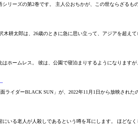
語シリーズの第2巻です。 主人公おちかが、この世ならざるも
の沢木耕太郎は、26歳のときに急に思い立って、アジアを超え
先はホームレス。 彼は、公園で寝泊まりするようになりますが
）
ラマ「仮面ライダーBLACK SUN」が、2022年11月1日から放
館にいる老人が人殺しであるという噂を耳にします。 ほどなく