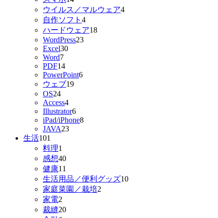
ウイルス／マルウェア
4
自作ソフト
4
ハードウェア
18
WordPress
23
Excel
30
Word
7
PDF
14
PowerPoint
6
ウェブ
19
OS
24
Access
4
Illustrator
6
iPad/iPhone
8
JAVA
23
生活
101
料理
1
感想
40
健康
11
生活用品／便利グッズ
10
家庭菜園／栽培
2
家電
2
裁縫
20