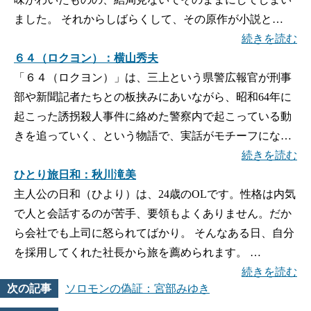
ました。 それからしばらくして、その原作が小説と…
続きを読む
６４（ロクヨン）：横山秀夫
「６４（ロクヨン）」は、三上という県警広報官が刑事
部や新聞記者たちとの板挟みにあいながら、昭和64年に
起こった誘拐殺人事件に絡めた警察内で起こっている動
きを追っていく、という物語で、実話がモチーフにな…
続きを読む
ひとり旅日和：秋川滝美
主人公の日和（ひより）は、24歳のOLです。性格は内気
で人と会話するのが苦手、要領もよくありません。だか
ら会社でも上司に怒られてばかり。 そんなある日、自分
を採用してくれた社長から旅を薦められます。 …
続きを読む
ソロモンの偽証：宮部みゆき