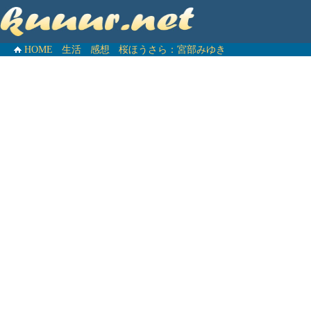
HOME
生活
感想
桜ほうさら：宮部みゆき