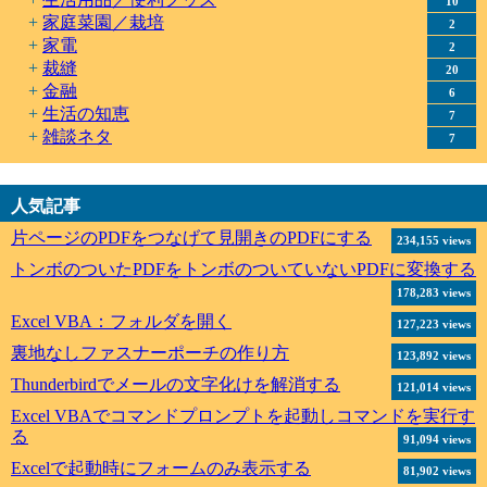
10
家庭菜園／栽培
2
家電
2
裁縫
20
金融
6
生活の知恵
7
雑談ネタ
7
人気記事
片ページのPDFをつなげて見開きのPDFにする
234,155 views
トンボのついたPDFをトンボのついていないPDFに変換する
178,283 views
Excel VBA：フォルダを開く
127,223 views
裏地なしファスナーポーチの作り方
123,892 views
Thunderbirdでメールの文字化けを解消する
121,014 views
Excel VBAでコマンドプロンプトを起動しコマンドを実行す
る
91,094 views
Excelで起動時にフォームのみ表示する
81,902 views