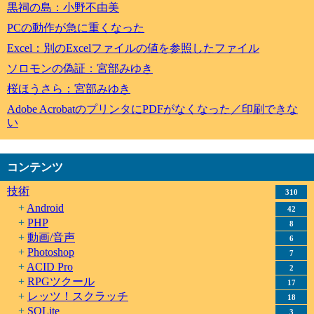
黒祠の島：小野不由美
PCの動作が急に重くなった
Excel：別のExcelファイルの値を参照したファイル
ソロモンの偽証：宮部みゆき
桜ほうさら：宮部みゆき
Adobe AcrobatのプリンタにPDFがなくなった／印刷できな
い
コンテンツ
技術
310
Android
42
PHP
8
動画/音声
6
Photoshop
7
ACID Pro
2
RPGツクール
17
レッツ！スクラッチ
18
SQLite
3