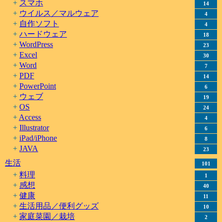
スマホ
14
ウイルス／マルウェア
4
自作ソフト
4
ハードウェア
18
WordPress
23
Excel
30
Word
7
PDF
14
PowerPoint
6
ウェブ
19
OS
24
Access
4
Illustrator
6
iPad/iPhone
8
JAVA
23
生活
101
料理
1
感想
40
健康
11
生活用品／便利グッズ
10
家庭菜園／栽培
2