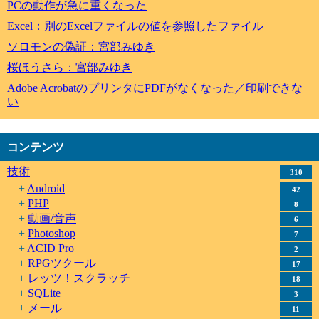
PCの動作が急に重くなった
Excel：別のExcelファイルの値を参照したファイル
ソロモンの偽証：宮部みゆき
桜ほうさら：宮部みゆき
Adobe AcrobatのプリンタにPDFがなくなった／印刷できな
い
コンテンツ
技術
310
Android
42
PHP
8
動画/音声
6
Photoshop
7
ACID Pro
2
RPGツクール
17
レッツ！スクラッチ
18
SQLite
3
メール
11