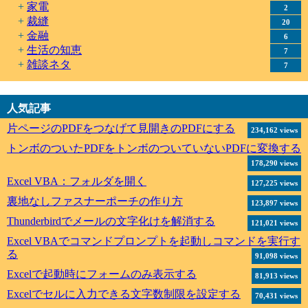
家電
2
裁縫
20
金融
6
生活の知恵
7
雑談ネタ
7
人気記事
片ページのPDFをつなげて見開きのPDFにする
234,162 views
トンボのついたPDFをトンボのついていないPDFに変換する
178,290 views
Excel VBA：フォルダを開く
127,225 views
裏地なしファスナーポーチの作り方
123,897 views
Thunderbirdでメールの文字化けを解消する
121,021 views
Excel VBAでコマンドプロンプトを起動しコマンドを実行す
る
91,098 views
Excelで起動時にフォームのみ表示する
81,913 views
Excelでセルに入力できる文字数制限を設定する
70,431 views