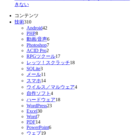
きない
コンテンツ
技術
310
Android
42
PHP
8
動画/音声
6
Photoshop
7
ACID Pro
2
RPGツクール
17
レッツ！スクラッチ
18
SQLite
3
メール
11
スマホ
14
ウイルス／マルウェア
4
自作ソフト
4
ハードウェア
18
WordPress
23
Excel
30
Word
7
PDF
14
PowerPoint
6
ウェブ
19