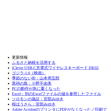
更新情報
ふるさと納税を活用する
iClever USB-C充電式ワイヤレスキーボード DK02
ゴジラ-1.0（映画）
季節のない街：山本周五郎
黒祠の島：小野不由美
PCの動作が急に重くなった
Excel：別のExcelファイルの値を参照したファイル
ソロモンの偽証：宮部みゆき
桜ほうさら：宮部みゆき
Adobe AcrobatのプリンタにPDFがなくなった／印刷で