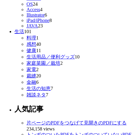
OS
24
Access
4
Illustrator
6
iPad/iPhone
8
JAVA
23
生活
101
料理
1
感想
40
健康
11
生活用品／便利グッズ
10
家庭菜園／栽培
2
家電
2
裁縫
20
金融
6
生活の知恵
7
雑談ネタ
7
人気記事
片ページのPDFをつなげて見開きのPDFにする
234,158 views
トンボのついたPDFをトンボのついていないPDF