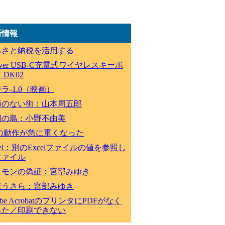
新情報
るさと納税を活用する
lever USB-C充電式ワイヤレスキーボ
 DK02
ラ-1.0（映画）
節のない街：山本周五郎
祠の島：小野不由美
Cの動作が急に重くなった
cel：別のExcelファイルの値を参照し
ファイル
ロモンの偽証：宮部みゆき
ほうさら：宮部みゆき
obe AcrobatのプリンタにPDFがなく
った／印刷できない