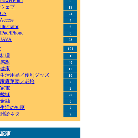
PowerPoint
6
ウェブ
19
OS
24
Access
4
Illustrator
6
iPad/iPhone
8
JAVA
23
活
101
料理
1
感想
40
健康
11
生活用品／便利グッズ
10
家庭菜園／栽培
2
家電
2
裁縫
20
金融
6
生活の知恵
7
雑談ネタ
7
気記事