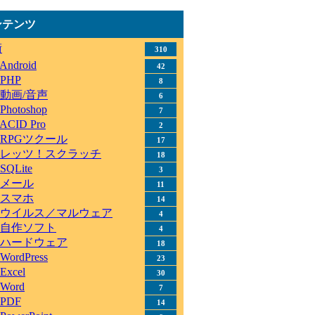
ンテンツ
術
310
Android
42
PHP
8
動画/音声
6
Photoshop
7
ACID Pro
2
RPGツクール
17
レッツ！スクラッチ
18
SQLite
3
メール
11
スマホ
14
ウイルス／マルウェア
4
自作ソフト
4
ハードウェア
18
WordPress
23
Excel
30
Word
7
PDF
14