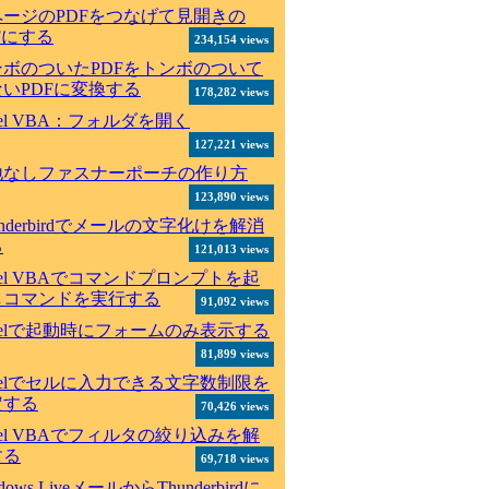
ページのPDFをつなげて見開きの
Fにする
234,154 views
ンボのついたPDFをトンボのついて
いPDFに変換する
178,282 views
cel VBA：フォルダを開く
127,221 views
地なしファスナーポーチの作り方
123,890 views
underbirdでメールの文字化けを解消
る
121,013 views
cel VBAでコマンドプロンプトを起
しコマンドを実行する
91,092 views
celで起動時にフォームのみ表示する
81,899 views
celでセルに入力できる文字数制限を
定する
70,426 views
cel VBAでフィルタの絞り込みを解
する
69,718 views
dows LiveメールからThunderbirdに