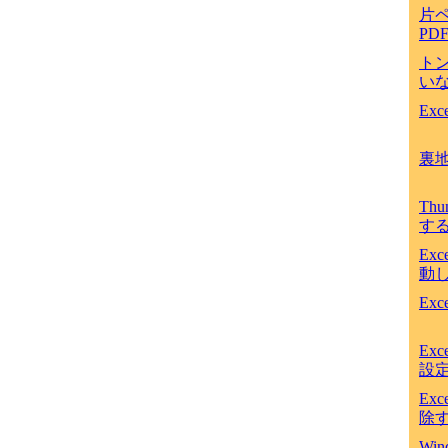
片
PD
ト
いな
Ex
裏
Th
す
Ex
動
Ex
Ex
設
Ex
除
Win