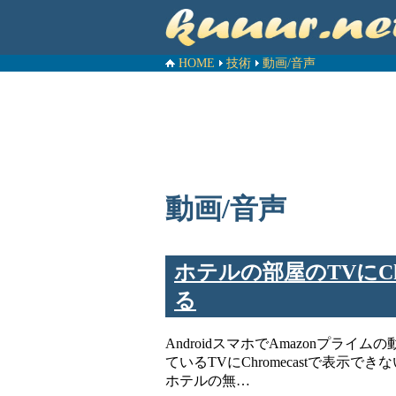
HOME
技術
動画/音声
動画/音声
ホテルの部屋のTVにCh
る
AndroidスマホでAmazonプ
ているTVにChromecastで表示
ホテルの無…