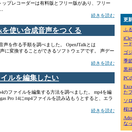
クトップレコーダーは有料版とフリー版があり、フリー
…
続きを読む
更
JTalkを使い合成音声をつくる
ふ
iC
ード
て合成音声を作る手順を調べました。 OpenJTalkとは
本語音声に変換することができるソフトウェアです。 声デー
ゴジ
季
続きを読む
黒
p4ファイルを編集したい
P
Ex
た
で、mp4のファイルを編集する方法を調べました。 mp4を編
as Pro 14にmp4ファイルを読み込もうとすると、エラ
ソ
桜
続きを読む
Ad
な