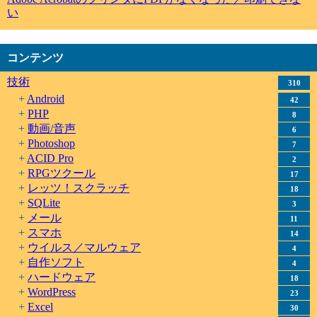
い
コンテンツ
技術
310
Android
42
PHP
8
動画/音声
6
Photoshop
7
ACID Pro
2
RPGツクール
17
レッツ！スクラッチ
18
SQLite
3
メール
11
スマホ
14
ウイルス／マルウェア
4
自作ソフト
4
ハードウェア
18
WordPress
23
Excel
30