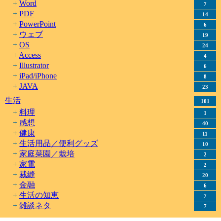
Word
7
PDF
14
PowerPoint
6
ウェブ
19
OS
24
Access
4
Illustrator
6
iPad/iPhone
8
JAVA
23
生活
101
料理
1
感想
40
健康
11
生活用品／便利グッズ
10
家庭菜園／栽培
2
家電
2
裁縫
20
金融
6
生活の知恵
7
雑談ネタ
7