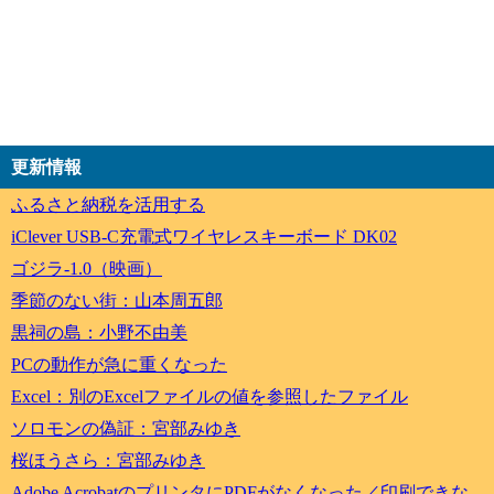
更新情報
ふるさと納税を活用する
iClever USB-C充電式ワイヤレスキーボード DK02
ゴジラ-1.0（映画）
季節のない街：山本周五郎
黒祠の島：小野不由美
PCの動作が急に重くなった
Excel：別のExcelファイルの値を参照したファイル
ソロモンの偽証：宮部みゆき
桜ほうさら：宮部みゆき
Adobe AcrobatのプリンタにPDFがなくなった／印刷できな