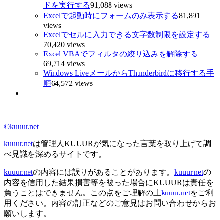
ドを実行する
91,088 views
Excelで起動時にフォームのみ表示する
81,891
views
Excelでセルに入力できる文字数制限を設定する
70,420 views
Excel VBAでフィルタの絞り込みを解除する
69,714 views
Windows LiveメールからThunderbirdに移行する手
順
64,572 views
©kuuur.net
kuuur.net
は管理人KUUURが気になった言葉を取り上げて調
べ見識を深めるサイトです。
kuuur.net
の内容には誤りがあることがあります。
kuuur.net
の
内容を信用した結果損害等を被った場合にKUUURは責任を
負うことはできません。この点をご理解の上
kuuur.net
をご利
用ください。内容の訂正などのご意見はお問い合わせからお
願いします。