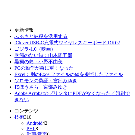
更新情報
ふるさと納税を活用する
iClever USB-C充電式ワイヤレスキーボード DK02
ゴジラ-1.0（映画）
季節のない街：山本周五郎
黒祠の島：小野不由美
PCの動作が急に重くなった
Excel：別のExcelファイルの値を参照したファイル
ソロモンの偽証：宮部みゆき
桜ほうさら：宮部みゆき
Adobe AcrobatのプリンタにPDFがなくなった／印刷で
きない
コンテンツ
技術
310
Android
42
PHP
8
動画/音声
6