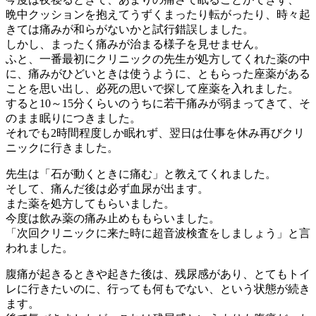
晩中クッションを抱えてうずくまったり転がったり、時々起
きては痛みが和らがないかと試行錯誤しました。
しかし、まったく痛みが治まる様子を見せません。
ふと、一番最初にクリニックの先生が処方してくれた薬の中
に、痛みがひどいときは使うように、ともらった座薬がある
ことを思い出し、必死の思いで探して座薬を入れました。
すると10～15分くらいのうちに若干痛みが弱まってきて、そ
のまま眠りにつきました。
それでも2時間程度しか眠れず、翌日は仕事を休み再びクリ
ニックに行きました。
先生は「石が動くときに痛む」と教えてくれました。
そして、痛んだ後は必ず血尿が出ます。
また薬を処方してもらいました。
今度は飲み薬の痛み止めももらいました。
「次回クリニックに来た時に超音波検査をしましょう」と言
われました。
腹痛が起きるときや起きた後は、残尿感があり、とてもトイ
レに行きたいのに、行っても何もでない、という状態が続き
ます。