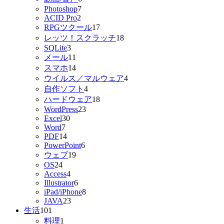
Photoshop
7
ACID Pro
2
RPGツクール
17
レッツ！スクラッチ
18
SQLite
3
メール
11
スマホ
14
ウイルス／マルウェア
4
自作ソフト
4
ハードウェア
18
WordPress
23
Excel
30
Word
7
PDF
14
PowerPoint
6
ウェブ
19
OS
24
Access
4
Illustrator
6
iPad/iPhone
8
JAVA
23
生活
101
料理
1