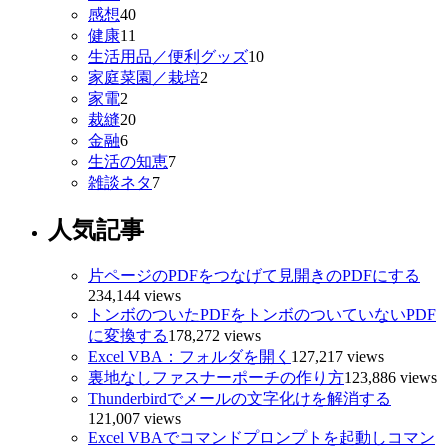
感想
40
健康
11
生活用品／便利グッズ
10
家庭菜園／栽培
2
家電
2
裁縫
20
金融
6
生活の知恵
7
雑談ネタ
7
人気記事
片ページのPDFをつなげて見開きのPDFにする
234,144 views
トンボのついたPDFをトンボのついていないPDF
に変換する
178,272 views
Excel VBA：フォルダを開く
127,217 views
裏地なしファスナーポーチの作り方
123,886 views
Thunderbirdでメールの文字化けを解消する
121,007 views
Excel VBAでコマンドプロンプトを起動しコマン