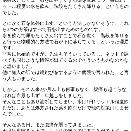
治療法としては、石を出やすくする薬を飲みつつ、毎日2リ
ットル程度の水を飲み、階段をたくさん降りる、というもの
でした。
とにかく石を体外に出す、という方法しかないそうで、これ
ら3つの方策はすべて石を出すためのものです。
水を飲んで尿をたくさん出すことで石が動く、階段を降りる
と行った物理的な方法で石が下に落ちてくる、といった理屈
です。
非常に原始的ですが、先生もそういっているし、ネットで調
べても同じような情報が出てくるのでそういうものなのかな
と思いました。
他に知人の話では縄跳びをするように病院で言われた、と言
う人もいました。
しかし、それ以来2か月以上も何事もなく、腹痛も起こらな
ければ血尿も出ず、年越しをしました。
そんなこともあり油断してしまい、水は1日1リットル程度飲
むだけ、あとは処方された薬を飲むだけで他の対策はしませ
んでした。
そんなある日、また腹痛が襲ってきました。
今度は夜寝るときで、あまりの痛さで眠ることができず、一