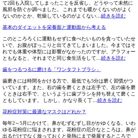
て2回も入院してしまったことを反省し、どうやって未然に
風邪を防ぐか調べました。 これまでも暖かくないのがよく
ないのかとか、乾燥しているのがよくない…
続きを読む
基本のダイエットを栄養面と運動面から考える
このところろくに運動もせずに食べたいものを貪っていたせ
いで、お腹がぽっこりと出てきてしまいました。今まではそ
れでも体重や体型には影響がなかったのですが、アラフォー
ともなると、それまでと同じ食生活をして…
続きを読む
歯をつるつるに磨ける「ワンタフトブラシ」
歯磨きには時間をかける方で、最低でも5分は磨く習慣がつ
いています。また、右の歯を磨くときは左手で、左の歯を磨
くときは右手で、というように歯ブラシを持ち替えて磨くこ
ともしています。 しかし、かなり長く丁…
続きを読む
花粉症対策に最適なマスクはどれか？
毎年2～5月にかけて、鼻がむずむずし目がかゆくなる、いわ
ゆる花粉症に悩まされます。花粉症の厄介なところは、鼻が
出るだけでなく放っておくと発熱にまで発展するところで