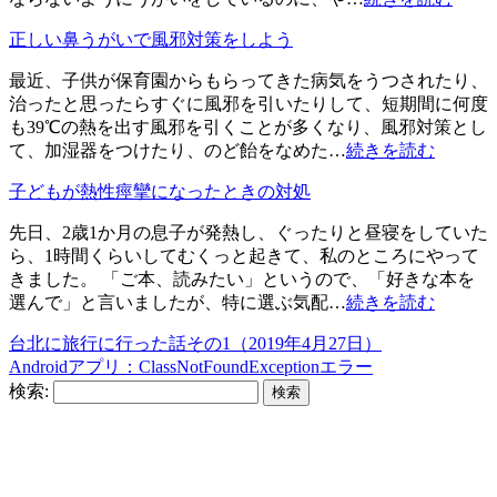
正しい鼻うがいで風邪対策をしよう
最近、子供が保育園からもらってきた病気をうつされたり、
治ったと思ったらすぐに風邪を引いたりして、短期間に何度
も39℃の熱を出す風邪を引くことが多くなり、風邪対策とし
て、加湿器をつけたり、のど飴をなめた…
続きを読む
子どもが熱性痙攣になったときの対処
先日、2歳1か月の息子が発熱し、ぐったりと昼寝をしていた
ら、1時間くらいしてむくっと起きて、私のところにやって
きました。 「ご本、読みたい」というので、「好きな本を
選んで」と言いましたが、特に選ぶ気配…
続きを読む
台北に旅行に行った話その1（2019年4月27日）
Androidアプリ：ClassNotFoundExceptionエラー
検索: