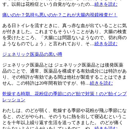
す。以前は花粉症という自覚がなかったの…
続きを読む
痛いのか？気持ち悪いのか？これが大腸内視鏡検査だ！
ある日トイレを流すときに、真っ赤な血が出ていることに気
が付きました。これまでもそういうことがあり、大腸の検査
を受けたところ、「大腸には問題ないようなので、切れ痔の
ようなものでしょう」と言われており、そ…
続きを読む
ジェネリック医薬品の黒い噂
ジェネリック医薬品とは ジェネリック医薬品とは後発医薬
品のことで、通常、医薬品を構成する有効成分には特許があ
り、その特許が有効である間は他社が製造することはできま
せん。この特許は20年間有効ですが、特…
続きを読む
乾燥する時期、花粉症の季節にのど飴で対策！のど飴インプ
レッション
わたしは、のどが弱く、乾燥する季節や花粉が飛ぶ季節にな
ると、のどがやられ、そのうちに熱を出して寝込むというこ
とを十年以上繰り返す生活を送ってきました。 のどが痛く
ならないようにうがいをしているのに、や…
続きを読む