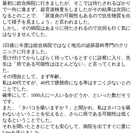
最初に総合病院に行きましたが、そこでは待たされるばかり
で一向に進まず、超音波検査をしましたがその結果は次回に
なるとのことで、「尿道炎の可能性もあるので抗生物質を出
して様子を見ましょう」と言われました。
しかし、その病院はあまりに待たされるので次回も行く気に
はなりませんでした。
2日後に今度は総合病院ではなく地元の泌尿器科専門のクリ
ニックに行きました。
受け付けてからしばらく待っているとすぐに診察に入り、先
生は「癌である可能性はほとんどない」と言ってくれまし
た。
その理由として、まず年齢。
私は40代ですが、40代で膀胱癌になる率はすごく少ないとの
ことでした。
確率にして、1000人に一人いるかどうか、といった数だそう
です。
また、「タバコを吸いますか？」と聞かれ、私はタバコを吸
わないということを伝えると、さらに癌である可能性は低く
なるということでした。
それを聞いたときにとても安心して、病院を出てすぐに妻に
Lineを送りました。