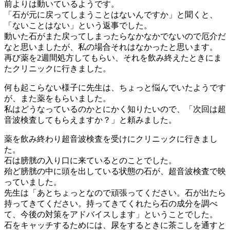
前よりは動いているようです。
「石が元に戻ってしまうことはないんですか」と聞くと、
「ないことはない」という返事でした。
動いた石がまた戻ってしまったらなかなかでないので厄介だ
なと思いましたが、私の場合それはなかったと思います。
再び薬を2週間処方してもらい、それを飲み終えたときにま
たクリニックに行きました。
何も起こらない様子に先生は、ちょっと悩んでいたようです
が、また薬をもらいました。
私はどうなっているのかとにかく知りたいので、「次回は超
音波検査してもらえますか？」と頼みました。
薬を飲み終わり超音波検査を受けにクリニックに行きまし
た。
石は膀胱の入り口に来ているとのことでした。
殆ど膀胱の中に頭を出している状態の石が、超音波検査で映
っていました。
先生は「あとちょっとなので頑張ってください。石が出たら
持ってきてください。持ってきてくれたら石の成分を調べ
て、今後の対策をアドバイスします」ということでした。
石をキャッチするためには、尿をするときに茶こしを通すと