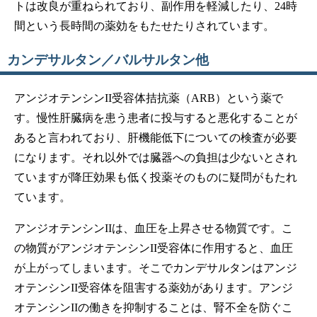
トは改良が重ねられており、副作用を軽減したり、24時
間という長時間の薬効をもたせたりされています。
カンデサルタン／バルサルタン他
アンジオテンシンII受容体拮抗薬（ARB）という薬で
す。慢性肝臓病を患う患者に投与すると悪化することが
あると言われており、肝機能低下についての検査が必要
になります。それ以外では臓器への負担は少ないとされ
ていますが降圧効果も低く投薬そのものに疑問がもたれ
ています。
アンジオテンシンIIは、血圧を上昇させる物質です。こ
の物質がアンジオテンシンII受容体に作用すると、血圧
が上がってしまいます。そこでカンデサルタンはアンジ
オテンシンII受容体を阻害する薬効があります。アンジ
オテンシンIIの働きを抑制することは、腎不全を防ぐこ