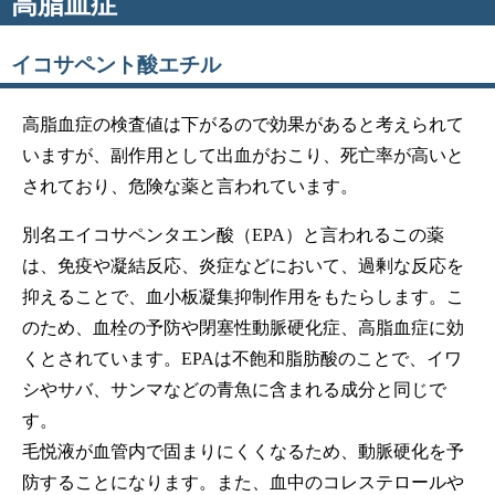
高脂血症
イコサペント酸エチル
高脂血症の検査値は下がるので効果があると考えられて
いますが、副作用として出血がおこり、死亡率が高いと
されており、危険な薬と言われています。
別名エイコサペンタエン酸（EPA）と言われるこの薬
は、免疫や凝結反応、炎症などにおいて、過剰な反応を
抑えることで、血小板凝集抑制作用をもたらします。こ
のため、血栓の予防や閉塞性動脈硬化症、高脂血症に効
くとされています。EPAは不飽和脂肪酸のことで、イワ
シやサバ、サンマなどの青魚に含まれる成分と同じで
す。
毛悦液が血管内で固まりにくくなるため、動脈硬化を予
防することになります。また、血中のコレステロールや