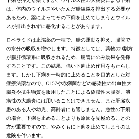
下痢を抑える薬ですが、ウイルス性の大腸炎による下痢
は、体内のウイルスやいたんだ腸組織を排出する必要が
あるため、薬によってその下痢を止めてしまうとウイル
スが排出されずに悪化することがあります。
ロペラミドは止瀉薬の一種で、腸の運動を抑え、腸管で
の水分の吸収を増やします。特徴としては、薬物の9割方
が腸肝循環系に吸収されるため、腸管にのみ効果を発揮
することです。この結果、強い下痢止め作用をもたらし
ます。しかし下痢を一時的に止めることを目的とした対
症療法薬なので、O157や赤痢菌などの感染性の出血性大
腸炎や抗生物質を服用したことによる偽膜性大腸炎、潰
瘍性の大腸炎には用いることはできません。また肝臓疾
患のある人や幼児、高齢者にも適しません。急性の下痢
の場合、下痢を止めることよりも原因を見極めることの
方が重要ですので、やみくもに下痢を止めてしまうのは
危険を伴います。