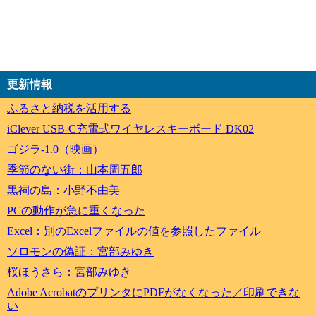
更新情報
ふるさと納税を活用する
iClever USB-C充電式ワイヤレスキーボード DK02
ゴジラ-1.0（映画）
季節のない街：山本周五郎
黒祠の島：小野不由美
PCの動作が急に重くなった
Excel：別のExcelファイルの値を参照したファイル
ソロモンの偽証：宮部みゆき
桜ほうさら：宮部みゆき
Adobe AcrobatのプリンタにPDFがなくなった／印刷できな
い