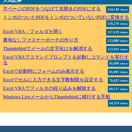
人気記事
片ページのPDFをつなげて見開きのPDFにする
234,148 views
トンボのついたPDFをトンボのついていないPDFに変換する
178,278 views
Excel VBA：フォルダを開く
127,219 views
裏地なしファスナーポーチの作り方
123,889 views
Thunderbirdでメールの文字化けを解消する
121,011 views
Excel VBAでコマンドプロンプトを起動しコマンドを実行す
る
91,090 views
Excelで起動時にフォームのみ表示する
81,895 views
Excelでセルに入力できる文字数制限を設定する
70,423 views
Excel VBAでフィルタの絞り込みを解除する
69,717 views
Windows LiveメールからThunderbirdに移行する手順
64,574 views