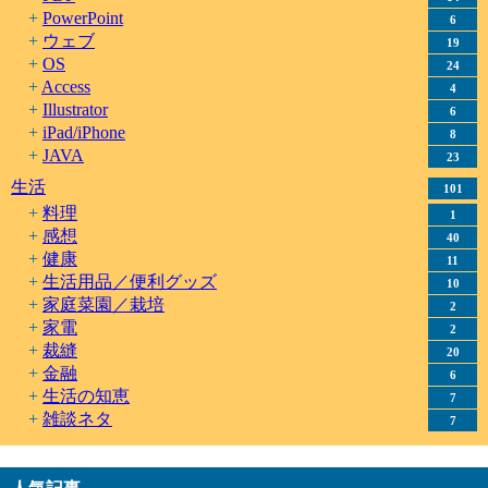
PowerPoint
6
ウェブ
19
OS
24
Access
4
Illustrator
6
iPad/iPhone
8
JAVA
23
生活
101
料理
1
感想
40
健康
11
生活用品／便利グッズ
10
家庭菜園／栽培
2
家電
2
裁縫
20
金融
6
生活の知恵
7
雑談ネタ
7