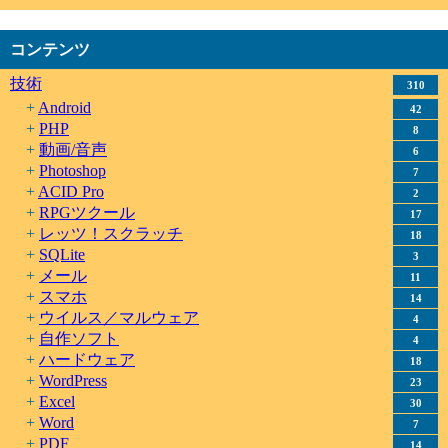
コンテンツ
技術
310
Android
42
PHP
8
動画/音声
6
Photoshop
7
ACID Pro
2
RPGツクール
17
レッツ！スクラッチ
18
SQLite
3
メール
11
スマホ
14
ウイルス／マルウェア
4
自作ソフト
4
ハードウェア
18
WordPress
23
Excel
30
Word
7
PDF
14