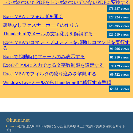
トンボのついたPDFをトンボのついていないPDFに変換する
178,287 views
Excel VBA：フォルダを開く
127,224 views
裏地なしファスナーポーチの作り方
123,895 views
Thunderbirdでメールの文字化けを解消する
121,019 views
Excel VBAでコマンドプロンプトを起動しコマンドを実行す
る
91,096 views
Excelで起動時にフォームのみ表示する
81,910 views
Excelでセルに入力できる文字数制限を設定する
70,429 views
Excel VBAでフィルタの絞り込みを解除する
69,722 views
Windows LiveメールからThunderbirdに移行する手順
64,581 views
©kuuur.net
kuuur.net
は管理人KUUURが気になった言葉を取り上げて調べ見識を深めるサイト
です。