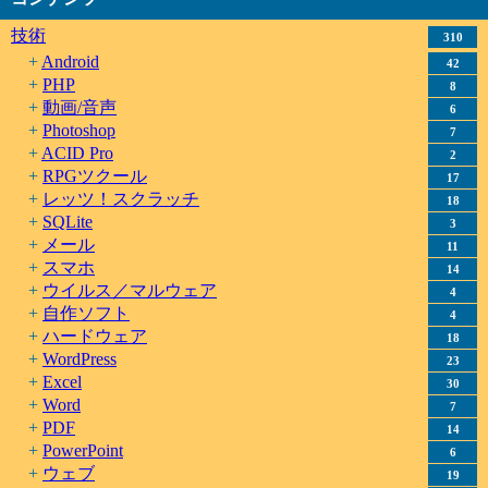
技術
310
Android
42
PHP
8
動画/音声
6
Photoshop
7
ACID Pro
2
RPGツクール
17
レッツ！スクラッチ
18
SQLite
3
メール
11
スマホ
14
ウイルス／マルウェア
4
自作ソフト
4
ハードウェア
18
WordPress
23
Excel
30
Word
7
PDF
14
PowerPoint
6
ウェブ
19