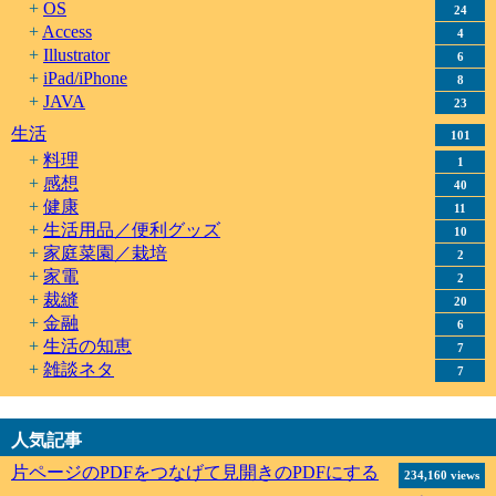
OS
24
Access
4
Illustrator
6
iPad/iPhone
8
JAVA
23
生活
101
料理
1
感想
40
健康
11
生活用品／便利グッズ
10
家庭菜園／栽培
2
家電
2
裁縫
20
金融
6
生活の知恵
7
雑談ネタ
7
人気記事
片ページのPDFをつなげて見開きのPDFにする
234,160 views