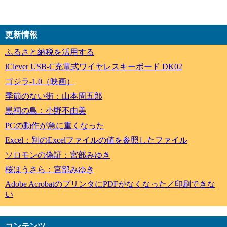
更新情報
ふるさと納税を活用する
iClever USB-C充電式ワイヤレスキーボード DK02
ゴジラ-1.0（映画）
季節のない街：山本周五郎
黒祠の島：小野不由美
PCの動作が急に重くなった
Excel：別のExcelファイルの値を参照したファイル
ソロモンの偽証：宮部みゆき
桜ほうさら：宮部みゆき
Adobe AcrobatのプリンタにPDFがなくなった／印刷できな
い
コンテンツ