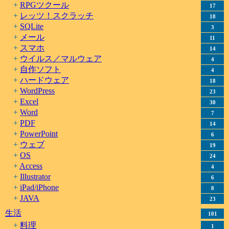
RPGツクール
17
レッツ！スクラッチ
18
SQLite
3
メール
11
スマホ
14
ウイルス／マルウェア
4
自作ソフト
4
ハードウェア
18
WordPress
23
Excel
30
Word
7
PDF
14
PowerPoint
6
ウェブ
19
OS
24
Access
4
Illustrator
6
iPad/iPhone
8
JAVA
23
生活
101
料理
1