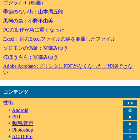
ゴジラ-1.0（映画）
季節のない街：山本周五郎
黒祠の島：小野不由美
PCの動作が急に重くなった
Excel：別のExcelファイルの値を参照したファイル
ソロモンの偽証：宮部みゆき
桜ほうさら：宮部みゆき
Adobe AcrobatのプリンタにPDFがなくなった／印刷できな
い
コンテンツ
技術
310
Android
42
PHP
8
動画/音声
6
Photoshop
7
ACID Pro
2