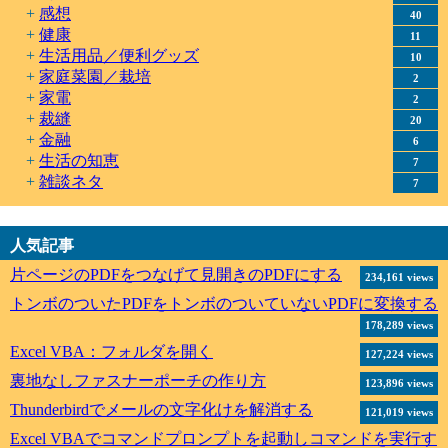
感想
40
健康
11
生活用品／便利グッズ
10
家庭菜園／栽培
2
家電
2
裁縫
20
金融
6
生活の知恵
7
雑談ネタ
7
人気記事
片ページのPDFをつなげて見開きのPDFにする
234,161 views
トンボのついたPDFをトンボのついていないPDFに変換する
178,289 views
Excel VBA：フォルダを開く
127,224 views
裏地なしファスナーポーチの作り方
123,896 views
Thunderbirdでメールの文字化けを解消する
121,019 views
Excel VBAでコマンドプロンプトを起動しコマンドを実行す