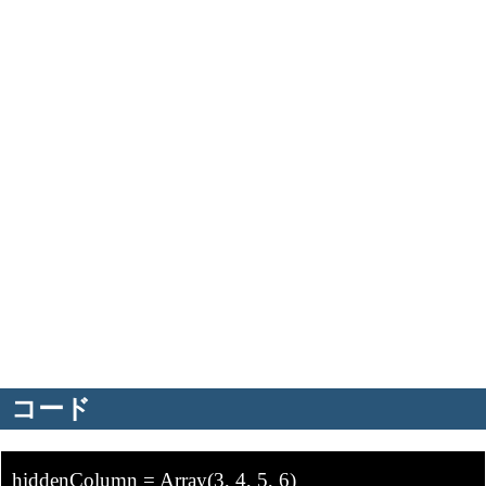
コード
hiddenColumn = Array(3, 4, 5, 6)