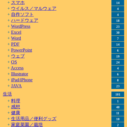
スマホ
14
ウイルス／マルウェア
4
自作ソフト
4
ハードウェア
18
WordPress
23
Excel
30
Word
7
PDF
14
PowerPoint
6
ウェブ
19
OS
24
Access
4
Illustrator
6
iPad/iPhone
8
JAVA
23
生活
101
料理
1
感想
40
健康
11
生活用品／便利グッズ
10
家庭菜園／栽培
2