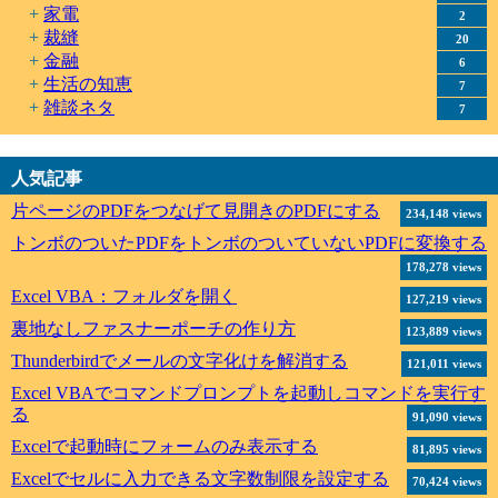
家電
2
裁縫
20
金融
6
生活の知恵
7
雑談ネタ
7
人気記事
片ページのPDFをつなげて見開きのPDFにする
234,148 views
トンボのついたPDFをトンボのついていないPDFに変換する
178,278 views
Excel VBA：フォルダを開く
127,219 views
裏地なしファスナーポーチの作り方
123,889 views
Thunderbirdでメールの文字化けを解消する
121,011 views
Excel VBAでコマンドプロンプトを起動しコマンドを実行す
る
91,090 views
Excelで起動時にフォームのみ表示する
81,895 views
Excelでセルに入力できる文字数制限を設定する
70,424 views