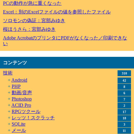
PCの動作が急に重くなった
Excel：別のExcelファイルの値を参照したファイル
ソロモンの偽証：宮部みゆき
桜ほうさら：宮部みゆき
Adobe AcrobatのプリンタにPDFがなくなった／印刷できな
い
コンテンツ
技術
310
Android
42
PHP
8
動画/音声
6
Photoshop
7
ACID Pro
2
RPGツクール
17
レッツ！スクラッチ
18
SQLite
3
メール
11