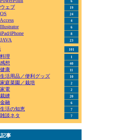
PowerPoint
6
ウェブ
19
OS
24
Access
4
Illustrator
6
iPad/iPhone
8
JAVA
23
活
101
料理
1
感想
40
健康
11
生活用品／便利グッズ
10
家庭菜園／栽培
2
家電
2
裁縫
20
金融
6
生活の知恵
7
雑談ネタ
7
気記事