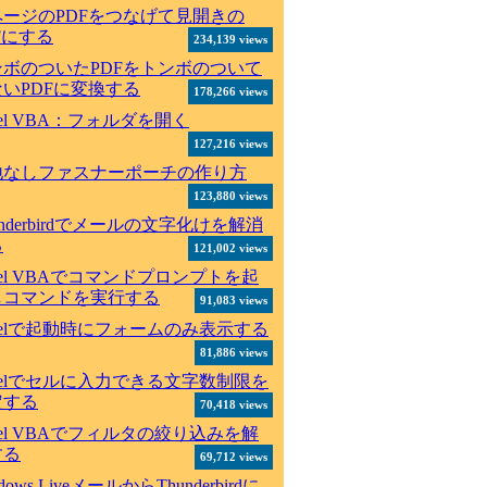
ページのPDFをつなげて見開きの
Fにする
234,139 views
ンボのついたPDFをトンボのついて
いPDFに変換する
178,266 views
cel VBA：フォルダを開く
127,216 views
地なしファスナーポーチの作り方
123,880 views
underbirdでメールの文字化けを解消
る
121,002 views
cel VBAでコマンドプロンプトを起
しコマンドを実行する
91,083 views
celで起動時にフォームのみ表示する
81,886 views
celでセルに入力できる文字数制限を
定する
70,418 views
cel VBAでフィルタの絞り込みを解
する
69,712 views
dows LiveメールからThunderbirdに