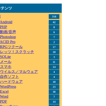
ンテンツ
術
310
Android
42
PHP
8
動画/音声
6
Photoshop
7
ACID Pro
2
RPGツクール
17
レッツ！スクラッチ
18
SQLite
3
メール
11
スマホ
14
ウイルス／マルウェア
4
自作ソフト
4
ハードウェア
18
WordPress
23
Excel
30
Word
7
PDF
14