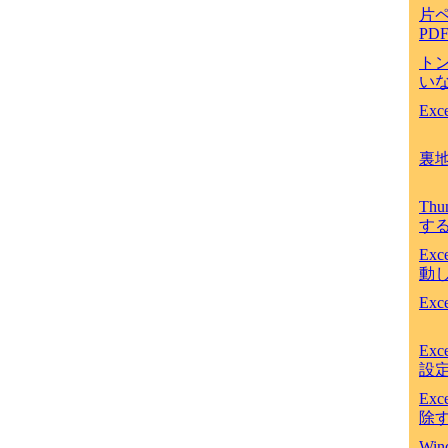
片
PD
ト
いな
Ex
裏
Th
す
Ex
動
Ex
Ex
設
Ex
除
Win