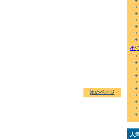
生
次のページ
人