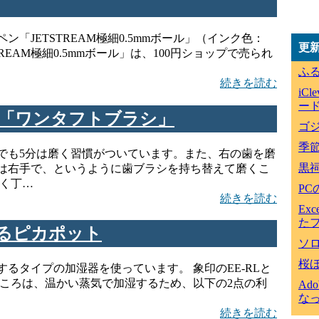
「JETSTREAM極細0.5mmボール」（インク色：
更
REAM極細0.5mmボール」は、100円ショップで売られ
ふ
続きを読む
iC
ード
「ワンタフトブラシ」
ゴジ
季
でも5分は磨く習慣がついています。また、右の歯を磨
黒
は右手で、というように歯ブラシを持ち替えて磨くこ
長く丁…
P
続きを読む
Ex
た
るピカポット
ソ
桜
るタイプの加湿器を使っています。 象印のEE-RLと
ところは、温かい蒸気で加湿するため、以下の2点の利
Ad
な
続きを読む