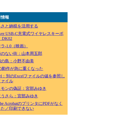
新情報
るさと納税を活用する
lever USB-C充電式ワイヤレスキーボ
 DK02
ラ-1.0（映画）
節のない街：山本周五郎
祠の島：小野不由美
Cの動作が急に重くなった
cel：別のExcelファイルの値を参照し
ファイル
ロモンの偽証：宮部みゆき
ほうさら：宮部みゆき
obe AcrobatのプリンタにPDFがなく
った／印刷できない