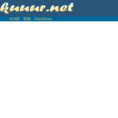
HOME
技術
iPad/iPhone