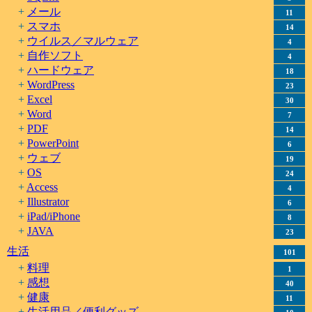
メール
11
スマホ
14
ウイルス／マルウェア
4
自作ソフト
4
ハードウェア
18
WordPress
23
Excel
30
Word
7
PDF
14
PowerPoint
6
ウェブ
19
OS
24
Access
4
Illustrator
6
iPad/iPhone
8
JAVA
23
生活
101
料理
1
感想
40
健康
11
生活用品／便利グッズ