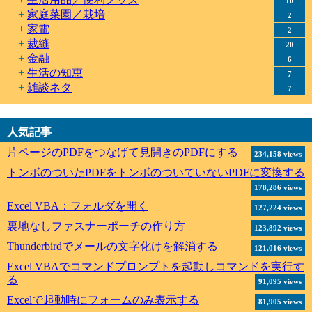
10
家庭菜園／栽培
2
家電
2
裁縫
20
金融
6
生活の知恵
7
雑談ネタ
7
人気記事
片ページのPDFをつなげて見開きのPDFにする
234,158 views
トンボのついたPDFをトンボのついていないPDFに変換する
178,286 views
Excel VBA：フォルダを開く
127,224 views
裏地なしファスナーポーチの作り方
123,892 views
Thunderbirdでメールの文字化けを解消する
121,016 views
Excel VBAでコマンドプロンプトを起動しコマンドを実行す
る
91,095 views
Excelで起動時にフォームのみ表示する
81,905 views