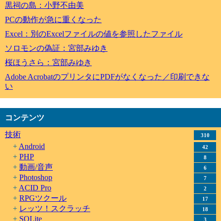
黒祠の島：小野不由美
PCの動作が急に重くなった
Excel：別のExcelファイルの値を参照したファイル
ソロモンの偽証：宮部みゆき
桜ほうさら：宮部みゆき
Adobe AcrobatのプリンタにPDFがなくなった／印刷できな
い
コンテンツ
技術
310
Android
42
PHP
8
動画/音声
6
Photoshop
7
ACID Pro
2
RPGツクール
17
レッツ！スクラッチ
18
SQLite
3