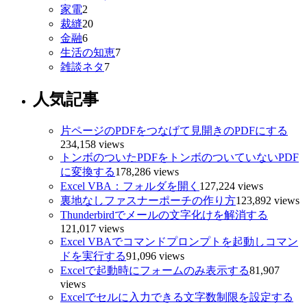
家電
2
裁縫
20
金融
6
生活の知恵
7
雑談ネタ
7
人気記事
片ページのPDFをつなげて見開きのPDFにする
234,158 views
トンボのついたPDFをトンボのついていないPDF
に変換する
178,286 views
Excel VBA：フォルダを開く
127,224 views
裏地なしファスナーポーチの作り方
123,892 views
Thunderbirdでメールの文字化けを解消する
121,017 views
Excel VBAでコマンドプロンプトを起動しコマン
ドを実行する
91,096 views
Excelで起動時にフォームのみ表示する
81,907
views
Excelでセルに入力できる文字数制限を設定する