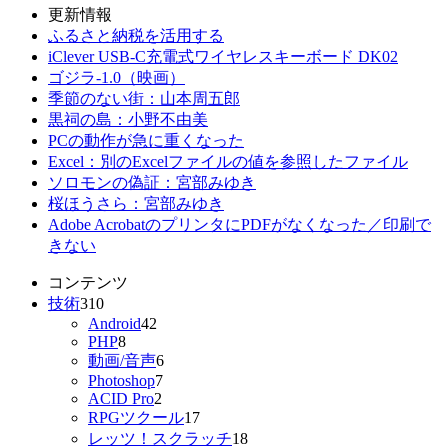
更新情報
ふるさと納税を活用する
iClever USB-C充電式ワイヤレスキーボード DK02
ゴジラ-1.0（映画）
季節のない街：山本周五郎
黒祠の島：小野不由美
PCの動作が急に重くなった
Excel：別のExcelファイルの値を参照したファイル
ソロモンの偽証：宮部みゆき
桜ほうさら：宮部みゆき
Adobe AcrobatのプリンタにPDFがなくなった／印刷で
きない
コンテンツ
技術
310
Android
42
PHP
8
動画/音声
6
Photoshop
7
ACID Pro
2
RPGツクール
17
レッツ！スクラッチ
18