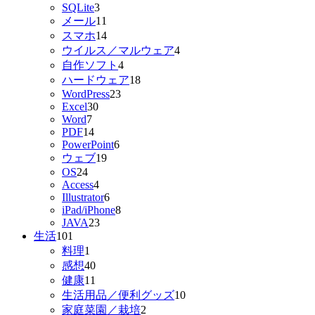
SQLite
3
メール
11
スマホ
14
ウイルス／マルウェア
4
自作ソフト
4
ハードウェア
18
WordPress
23
Excel
30
Word
7
PDF
14
PowerPoint
6
ウェブ
19
OS
24
Access
4
Illustrator
6
iPad/iPhone
8
JAVA
23
生活
101
料理
1
感想
40
健康
11
生活用品／便利グッズ
10
家庭菜園／栽培
2