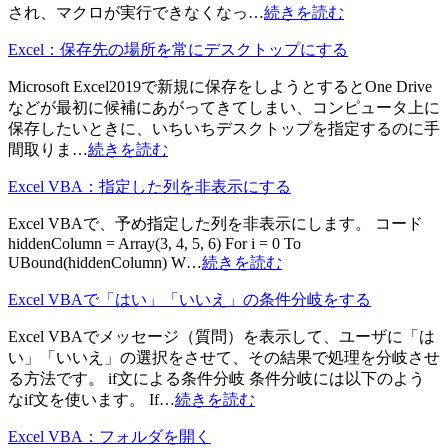
され、マクロが実行できなくなっ…
続きを読む
Excel：保存先の場所を常にデスクトップにする
Microsoft Excel2019で新規に保存をしようとするとOne Drive
などが最初に候補にあがってきてしまい、コンピュータ上に
保存したいときに、いちいちデスクトップを指定するのに手
間取りま…
続きを読む
Excel VBA：指定した列を非表示にする
Excel VBAで、予め指定した列を非表示にします。 コード
hiddenColumn = Array(3, 4, 5, 6) For i = 0 To
UBound(hiddenColumn) W…
続きを読む
Excel VBAで「はい」「いいえ」の条件分岐をする
Excel VBAでメッセージ（質問）を表示して、ユーザに「は
い」「いいえ」の選択をさせて、その結果で処理を分岐させ
る方法です。 if文による条件分岐 条件分岐には以下のよう
なif文を使います。 If…
続きを読む
Excel VBA：フォルダを開く