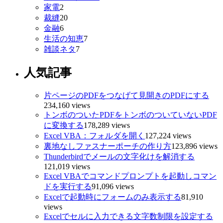
家電
2
裁縫
20
金融
6
生活の知恵
7
雑談ネタ
7
人気記事
片ページのPDFをつなげて見開きのPDFにする
234,160 views
トンボのついたPDFをトンボのついていないPDF
に変換する
178,289 views
Excel VBA：フォルダを開く
127,224 views
裏地なしファスナーポーチの作り方
123,896 views
Thunderbirdでメールの文字化けを解消する
121,019 views
Excel VBAでコマンドプロンプトを起動しコマン
ドを実行する
91,096 views
Excelで起動時にフォームのみ表示する
81,910
views
Excelでセルに入力できる文字数制限を設定する