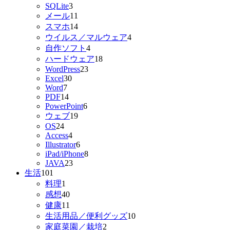
SQLite
3
メール
11
スマホ
14
ウイルス／マルウェア
4
自作ソフト
4
ハードウェア
18
WordPress
23
Excel
30
Word
7
PDF
14
PowerPoint
6
ウェブ
19
OS
24
Access
4
Illustrator
6
iPad/iPhone
8
JAVA
23
生活
101
料理
1
感想
40
健康
11
生活用品／便利グッズ
10
家庭菜園／栽培
2