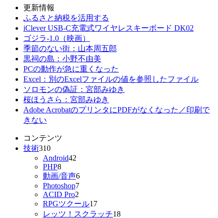
更新情報
ふるさと納税を活用する
iClever USB-C充電式ワイヤレスキーボード DK02
ゴジラ-1.0（映画）
季節のない街：山本周五郎
黒祠の島：小野不由美
PCの動作が急に重くなった
Excel：別のExcelファイルの値を参照したファイル
ソロモンの偽証：宮部みゆき
桜ほうさら：宮部みゆき
Adobe AcrobatのプリンタにPDFがなくなった／印刷で
きない
コンテンツ
技術
310
Android
42
PHP
8
動画/音声
6
Photoshop
7
ACID Pro
2
RPGツクール
17
レッツ！スクラッチ
18