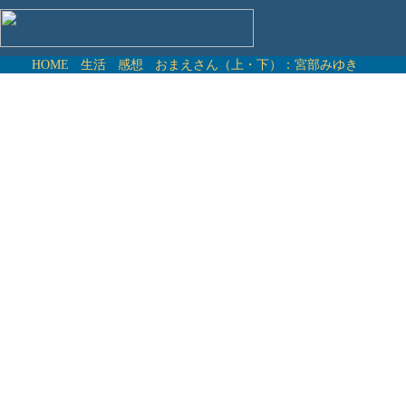
HOME
生活
感想
おまえさん（上・下）：宮部みゆき