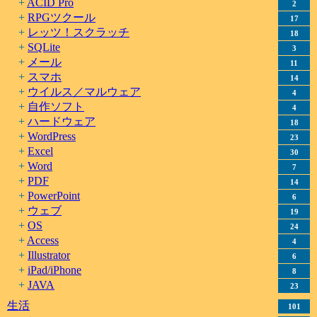
ACID Pro
2
RPGツクール
17
レッツ！スクラッチ
18
SQLite
3
メール
11
スマホ
14
ウイルス／マルウェア
4
自作ソフト
4
ハードウェア
18
WordPress
23
Excel
30
Word
7
PDF
14
PowerPoint
6
ウェブ
19
OS
24
Access
4
Illustrator
6
iPad/iPhone
8
JAVA
23
生活
101