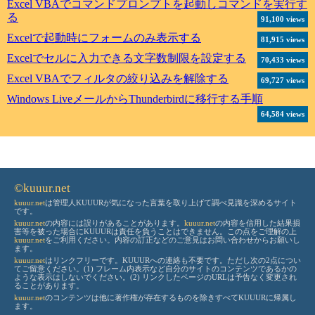
Excel VBAでコマンドプロンプトを起動しコマンドを実行す
る
91,100 views
Excelで起動時にフォームのみ表示する
81,915 views
Excelでセルに入力できる文字数制限を設定する
70,433 views
Excel VBAでフィルタの絞り込みを解除する
69,727 views
Windows LiveメールからThunderbirdに移行する手順
64,584 views
©kuuur.net
kuuur.net
は管理人KUUURが気になった言葉を取り上げて調べ見識を深めるサイト
です。
kuuur.net
の内容には誤りがあることがあります。
kuuur.net
の内容を信用した結果損
害等を被った場合にKUUURは責任を負うことはできません。この点をご理解の上
kuuur.net
をご利用ください。内容の訂正などのご意見はお問い合わせからお願いし
ます。
kuuur.net
はリンクフリーです。KUUURへの連絡も不要です。ただし次の2点につい
てご留意ください。(1) フレーム内表示など自分のサイトのコンテンツであるかの
ような表示はしないでください。(2) リンクしたページのURLは予告なく変更され
ることがあります。
kuuur.net
のコンテンツは他に著作権が存在するものを除きすべてKUUURに帰属し
ます。