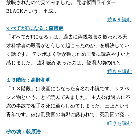
放映されたので見てみました。 元は仮面ライダー
BLACKという、平成…
続きを読む
すべてがFになる：森博嗣
「すべてがFになる」は、過去に両親殺害を疑われる天
才科学者の殺害がどうして起こったのか、を解決してい
く話です。 テンポよく話が進むため非常に読みやすいと
感じました。 違和感があったのは、登場人物のほと…
続きを読む
１３階段：高野和明
「１３階段」は映画にもなった有名な小説です。サスペ
ンス物ということで読んでみました。 主人公は過去に不
慮の事故で相手を死に至らしめてしまった、三上という
青年です。彼は刑務官の南郷に誘われて、死刑囚の冤…
続きを読む
砂の城：荻原浩