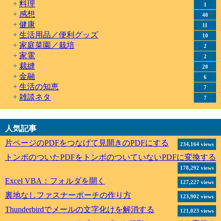
料理
1
感想
40
健康
11
生活用品／便利グッズ
10
家庭菜園／栽培
2
家電
2
裁縫
20
金融
6
生活の知恵
7
雑談ネタ
7
人気記事
片ページのPDFをつなげて見開きのPDFにする
234,164 views
トンボのついたPDFをトンボのついていないPDFに変換する
178,292 views
Excel VBA：フォルダを開く
127,227 views
裏地なしファスナーポーチの作り方
123,902 views
Thunderbirdでメールの文字化けを解消する
121,023 views