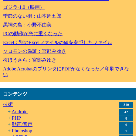
ゴジラ-1.0（映画）
季節のない街：山本周五郎
黒祠の島：小野不由美
PCの動作が急に重くなった
Excel：別のExcelファイルの値を参照したファイル
ソロモンの偽証：宮部みゆき
桜ほうさら：宮部みゆき
Adobe AcrobatのプリンタにPDFがなくなった／印刷できな
い
コンテンツ
技術
310
Android
42
PHP
8
動画/音声
6
Photoshop
7