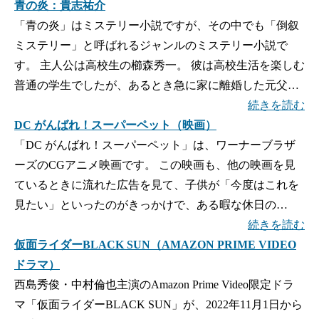
青の炎：貴志祐介
「青の炎」はミステリー小説ですが、その中でも「倒叙
ミステリー」と呼ばれるジャンルのミステリー小説で
す。 主人公は高校生の櫛森秀一。 彼は高校生活を楽しむ
普通の学生でしたが、あるとき急に家に離婚した元父…
続きを読む
DC がんばれ！スーパーペット（映画）
「DC がんばれ！スーパーペット」は、ワーナーブラザ
ーズのCGアニメ映画です。 この映画も、他の映画を見
ているときに流れた広告を見て、子供が「今度はこれを
見たい」といったのがきっかけで、ある暇な休日の…
続きを読む
仮面ライダーBLACK SUN（AMAZON PRIME VIDEO
ドラマ）
西島秀俊・中村倫也主演のAmazon Prime Video限定ドラ
マ「仮面ライダーBLACK SUN」が、2022年11月1日から