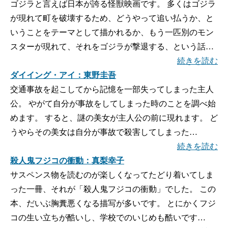
ゴジラと言えば日本が誇る怪獣映画です。 多くはゴジラ
が現れて町を破壊するため、どうやって追い払うか、と
いうことをテーマとして描かれるか、もう一匹別のモン
スターが現れて、それをゴジラが撃退する、という話…
続きを読む
ダイイング・アイ：東野圭吾
交通事故を起こしてから記憶を一部失ってしまった主人
公。 やがて自分が事故をしてしまった時のことを調べ始
めます。 すると、謎の美女が主人公の前に現れます。 ど
うやらその美女は自分が事故で殺害してしまった…
続きを読む
殺人鬼フジコの衝動：真梨幸子
サスペンス物を読むのが楽しくなってたどり着いてしま
った一冊、それが「殺人鬼フジコの衝動」でした。 この
本、だいぶ胸糞悪くなる描写が多いです。 とにかくフジ
コの生い立ちが酷いし、学校でのいじめも酷いです…