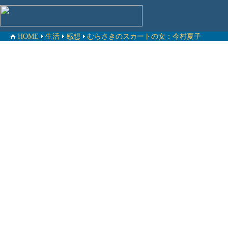
HOME
生活
感想
むらさきのスカートの女：今村夏子