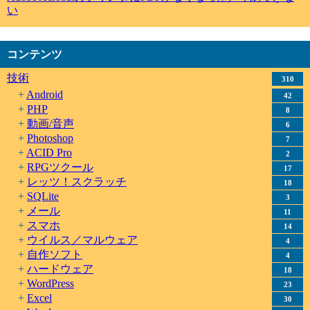
い
コンテンツ
技術
310
Android
42
PHP
8
動画/音声
6
Photoshop
7
ACID Pro
2
RPGツクール
17
レッツ！スクラッチ
18
SQLite
3
メール
11
スマホ
14
ウイルス／マルウェア
4
自作ソフト
4
ハードウェア
18
WordPress
23
Excel
30