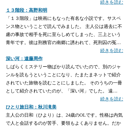
続きを読む
１３階段：高野和明
「１３階段」は映画にもなった有名な小説です。サスペ
ンス物ということで読んでみました。 主人公は過去に不
慮の事故で相手を死に至らしめてしまった、三上という
青年です。彼は刑務官の南郷に誘われて、死刑囚の冤…
続きを読む
深い河：遠藤周作
しばらくミステリー物ばかり読んでいたので、別のジャ
ンルを読もうということになり、たまたまネットで紹介
されていた旅物を読むことにしました。 そのうちの一冊
として紹介されていたのが、「深い河」でした。 遠…
続きを読む
ひとり旅日和：秋川滝美
主人公の日和（ひより）は、24歳のOLです。性格は内気
で人と会話するのが苦手、要領もよくありません。だか