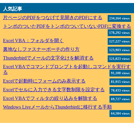
人気記事
片ページのPDFをつなげて見開きのPDFにする
234,164 views
トンボのついたPDFをトンボのついていないPDFに変換する
178,292 views
Excel VBA：フォルダを開く
127,227 views
裏地なしファスナーポーチの作り方
123,903 views
Thunderbirdでメールの文字化けを解消する
121,023 views
Excel VBAでコマンドプロンプトを起動しコマンドを実行す
る
91,100 views
Excelで起動時にフォームのみ表示する
81,915 views
Excelでセルに入力できる文字数制限を設定する
70,433 views
Excel VBAでフィルタの絞り込みを解除する
69,727 views
Windows LiveメールからThunderbirdに移行する手順
64,584 views