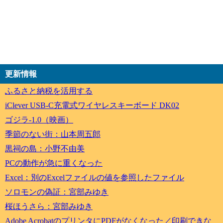
更新情報
ふるさと納税を活用する
iClever USB-C充電式ワイヤレスキーボード DK02
ゴジラ-1.0（映画）
季節のない街：山本周五郎
黒祠の島：小野不由美
PCの動作が急に重くなった
Excel：別のExcelファイルの値を参照したファイル
ソロモンの偽証：宮部みゆき
桜ほうさら：宮部みゆき
Adobe AcrobatのプリンタにPDFがなくなった／印刷できな