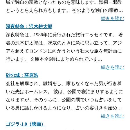
域で独自の宗教となったものを意味します。黒祠＝邪教
というとらえられ方もします。 そのような独自の宗教…
続きを読む
深夜特急：沢木耕太郎
深夜特急は、1986年に発行された旅行エッセイです。 著
者の沢木耕太郎は、26歳のときに急に思い立って、アジ
アを超えてロンドンに向かうという壮大な旅を無計画に
行います。 文庫本全6巻にまとめられていま…
続きを読む
砂の城：荻原浩
会社を解雇され、離婚をし、家もなくなった男が行き着
いた先はホームレス。 彼は、公園で寝泊まりするように
なりますが、そのうちに、公園の隅でいつも占いをして
いる男に話しかけるようになり、占いの客引きを始め…
続きを読む
ゴジラ-1.0（映画）