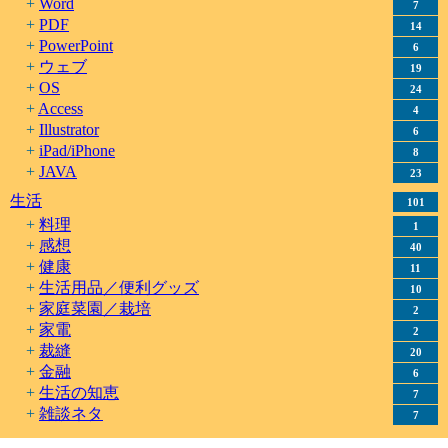
Word
7
PDF
14
PowerPoint
6
ウェブ
19
OS
24
Access
4
Illustrator
6
iPad/iPhone
8
JAVA
23
生活
101
料理
1
感想
40
健康
11
生活用品／便利グッズ
10
家庭菜園／栽培
2
家電
2
裁縫
20
金融
6
生活の知恵
7
雑談ネタ
7