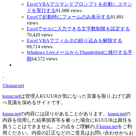
Excel VBAでコマンドプロンプトを起動しコマン
ドを実行する
91,088 views
Excelで起動時にフォームのみ表示する
81,891
views
Excelでセルに入力できる文字数制限を設定する
70,420 views
Excel VBAでフィルタの絞り込みを解除する
69,714 views
Windows LiveメールからThunderbirdに移行する手
順
64,572 views
©kuuur.net
kuuur.net
は管理人KUUURが気になった言葉を取り上げて調
べ見識を深めるサイトです。
kuuur.net
の内容には誤りがあることがあります。
kuuur.net
の
内容を信用した結果損害等を被った場合にKUUURは責任を
負うことはできません。この点をご理解の上
kuuur.net
をご利
用ください。内容の訂正などのご意見はお問い合わせからお