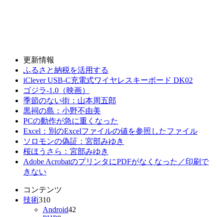
更新情報
ふるさと納税を活用する
iClever USB-C充電式ワイヤレスキーボード DK02
ゴジラ-1.0（映画）
季節のない街：山本周五郎
黒祠の島：小野不由美
PCの動作が急に重くなった
Excel：別のExcelファイルの値を参照したファイル
ソロモンの偽証：宮部みゆき
桜ほうさら：宮部みゆき
Adobe AcrobatのプリンタにPDFがなくなった／印刷で
きない
コンテンツ
技術
310
Android
42