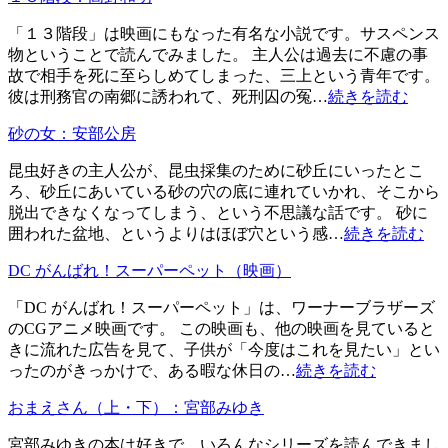
「１３階段」は映画にもなった有名な小説です。サスペンス
物ということで読んでみました。 主人公は過去に不慮の事
故で相手を死に至らしめてしまった、三上という青年です。
彼は刑務官の南郷に誘われて、死刑囚の冤…
続きを読む
砂の女：安部公房
昆虫好きの主人公が、昆虫採集のために砂丘にいったとこ
ろ、砂丘にあいている砂の穴の底に連れていかれ、そこから
脱出できなくなってしまう、という不思議な話です。 砂に
囲われた盆地、というよりはほぼ穴という感…
続きを読む
DC がんばれ！スーパーペット（映画）
「DC がんばれ！スーパーペット」は、ワーナーブラザーズ
のCGアニメ映画です。 この映画も、他の映画を見ていると
きに流れた広告を見て、子供が「今度はこれを見たい」とい
ったのがきっかけで、ある暇な休日の…
続きを読む
おまえさん（上・下）：宮部みゆき
宮部みゆきの本は好きで、いろんなシリーズを読んできまし