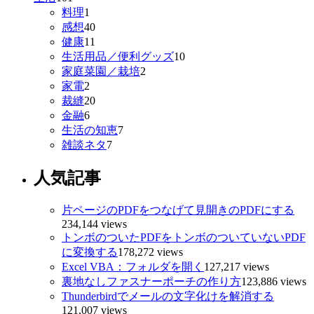
料理
1
感想
40
健康
11
生活用品／便利グッズ
10
家庭菜園／栽培
2
家電
2
裁縫
20
金融
6
生活の知恵
7
雑談ネタ
7
人気記事
片ページのPDFをつなげて見開きのPDFにする
234,144 views
トンボのついたPDFをトンボのついていないPDF
に変換する
178,272 views
Excel VBA：フォルダを開く
127,217 views
裏地なしファスナーポーチの作り方
123,886 views
Thunderbirdでメールの文字化けを解消する
121,007 views