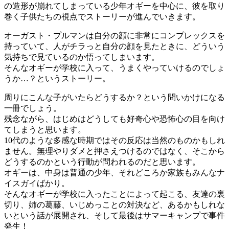
の造形が崩れてしまっている少年オギーを中心に、彼を取り
巻く子供たちの視点でストーリーが進んでいきます。
オーガスト・プルマンは自分の顔に非常にコンプレックスを
持っていて、人がチラっと自分の顔を見たときに、どういう
気持ちで見ているのか悟ってしまいます。
そんなオギーが学校に入って、うまくやっていけるのでしょ
うか…？というストーリー。
周りにこんな子がいたらどうするか？という問いかけになる
一冊でしょう。
残念ながら、はじめはどうしても好奇心や恐怖心の目を向け
てしまうと思います。
10代のような多感な時期ではその反応は当然のものかもしれ
ません。無理やりダメと押さえつけるのではなく、そこから
どうするのかという行動が問われるのだと思います。
オギーは、中身は普通の少年、それどころか家族もみんなナ
イスガイばかり。
そんなオギーが学校に入ったことによって起こる、友達の裏
切り、姉の葛藤、いじめっことの対決など、あるかもしれな
いという話が展開され、そして最後はサマーキャンプで事件
発生！