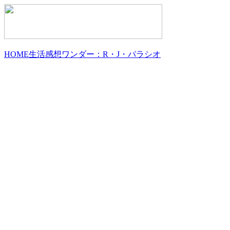
HOME
生活
感想
ワンダー：R・J・パラシオ