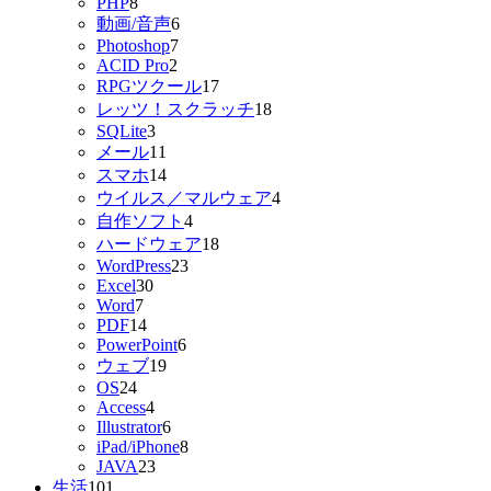
PHP
8
動画/音声
6
Photoshop
7
ACID Pro
2
RPGツクール
17
レッツ！スクラッチ
18
SQLite
3
メール
11
スマホ
14
ウイルス／マルウェア
4
自作ソフト
4
ハードウェア
18
WordPress
23
Excel
30
Word
7
PDF
14
PowerPoint
6
ウェブ
19
OS
24
Access
4
Illustrator
6
iPad/iPhone
8
JAVA
23
生活
101