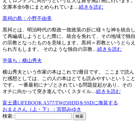
えてロンドンに向かうという壮大な旅を無計画に行います。
文庫本全6巻にまとめられていま…
続きを読む
黒祠の島：小野不由美
黒祠とは、明治時代の祭政一致政策の折に様々な神を統合し
て再編成しようとした際に、統合を免れて、その地域で独自
の宗教となったものを意味します。黒祠＝邪教というとらえ
られ方もします。 そのような独自の宗教…
続きを読む
半落ち：横山秀夫
横山秀夫という作家の本はこれで2冊目です。 ここまで読ん
だ感想としては、この人の本はとても読みやすいということ
です。 一番最初にナゾとされている問題提起があり、その
オチに向かって突き進んでいくスタイル…
続きを読む
富士通LIFEBOOK A577/TWのHDDをSSDに換装する
おまえさん（上・下）：宮部みゆき
検索: