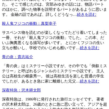
た。 そこで感じたのは、宮部みゆきの話には、物語パート
のほかに、調べた物事を説明するパートがあるように思いま
す。 金融の話であれば、詳しくどうなっ…
続きを読む
殺人鬼フジコの衝動：真梨幸子
サスペンス物を読むのが楽しくなってたどり着いてしまった
一冊、それが「殺人鬼フジコの衝動」でした。 この本、だ
いぶ胸糞悪くなる描写が多いです。 とにかくフジコの生い
立ちが酷いし、学校でのいじめも酷いです…
続きを読む
青の炎：貴志祐介
「青の炎」はミステリー小説ですが、その中でも「倒叙ミス
テリー」と呼ばれるジャンルのミステリー小説です。 主人
公は高校生の櫛森秀一。 彼は高校生活を楽しむ普通の学生
でしたが、あるとき急に家に離婚した元父…
続きを読む
深夜特急：沢木耕太郎
深夜特急は、1986年に発行された旅行エッセイです。 著者
の沢木耕太郎は、26歳のときに急に思い立って、アジアを超