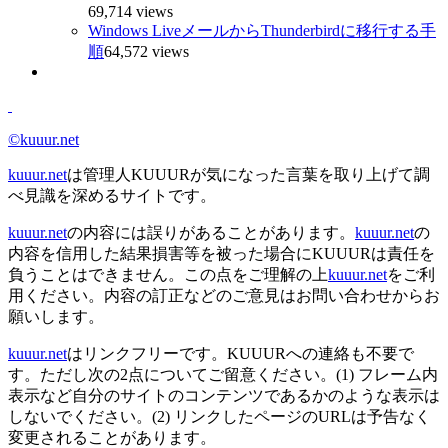
69,714 views
Windows LiveメールからThunderbirdに移行する手
順
64,572 views
©kuuur.net
kuuur.net
は管理人KUUURが気になった言葉を取り上げて調
べ見識を深めるサイトです。
kuuur.net
の内容には誤りがあることがあります。
kuuur.net
の
内容を信用した結果損害等を被った場合にKUUURは責任を
負うことはできません。この点をご理解の上
kuuur.net
をご利
用ください。内容の訂正などのご意見はお問い合わせからお
願いします。
kuuur.net
はリンクフリーです。KUUURへの連絡も不要で
す。ただし次の2点についてご留意ください。(1) フレーム内
表示など自分のサイトのコンテンツであるかのような表示は
しないでください。(2) リンクしたページのURLは予告なく
変更されることがあります。