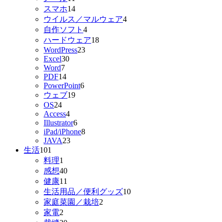
スマホ
14
ウイルス／マルウェア
4
自作ソフト
4
ハードウェア
18
WordPress
23
Excel
30
Word
7
PDF
14
PowerPoint
6
ウェブ
19
OS
24
Access
4
Illustrator
6
iPad/iPhone
8
JAVA
23
生活
101
料理
1
感想
40
健康
11
生活用品／便利グッズ
10
家庭菜園／栽培
2
家電
2