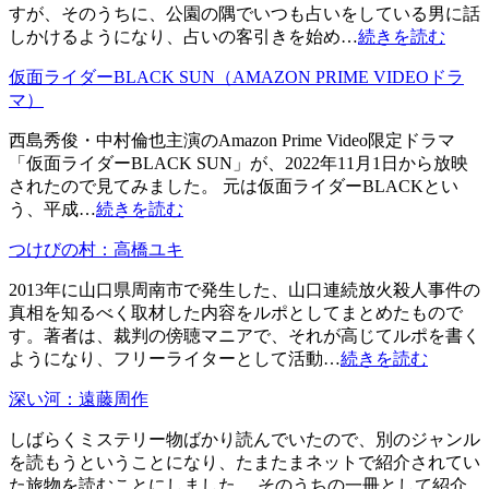
すが、そのうちに、公園の隅でいつも占いをしている男に話
しかけるようになり、占いの客引きを始め…
続きを読む
仮面ライダーBLACK SUN（AMAZON PRIME VIDEOドラ
マ）
西島秀俊・中村倫也主演のAmazon Prime Video限定ドラマ
「仮面ライダーBLACK SUN」が、2022年11月1日から放映
されたので見てみました。 元は仮面ライダーBLACKとい
う、平成…
続きを読む
つけびの村：高橋ユキ
2013年に山口県周南市で発生した、山口連続放火殺人事件の
真相を知るべく取材した内容をルポとしてまとめたもので
す。著者は、裁判の傍聴マニアで、それが高じてルポを書く
ようになり、フリーライターとして活動…
続きを読む
深い河：遠藤周作
しばらくミステリー物ばかり読んでいたので、別のジャンル
を読もうということになり、たまたまネットで紹介されてい
た旅物を読むことにしました。 そのうちの一冊として紹介