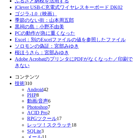
ふるさと納税を活用する
iClever USB-C充電式ワイヤレスキーボード DK02
ゴジラ-1.0（映画）
季節のない街：山本周五郎
黒祠の島：小野不由美
PCの動作が急に重くなった
Excel：別のExcelファイルの値を参照したファイル
ソロモンの偽証：宮部みゆき
桜ほうさら：宮部みゆき
Adobe AcrobatのプリンタにPDFがなくなった／印刷で
きない
コンテンツ
技術
310
Android
42
PHP
8
動画/音声
6
Photoshop
7
ACID Pro
2
RPGツクール
17
レッツ！スクラッチ
18
SQLite
3
メール
11