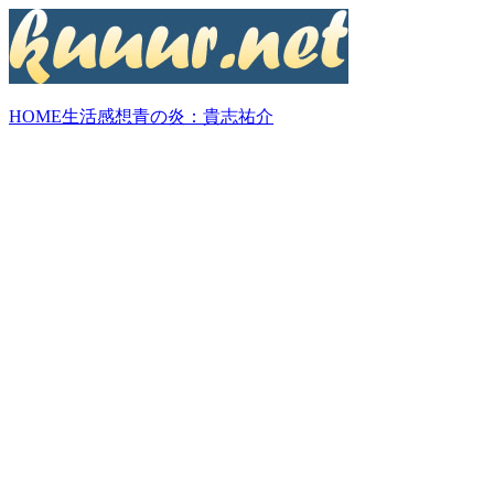
HOME
生活
感想
青の炎：貴志祐介