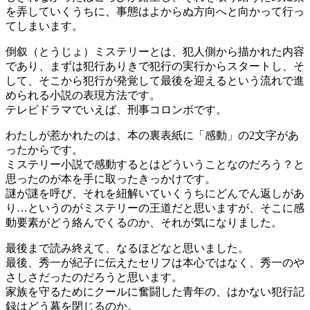
を弄していくうちに、事態はよからぬ方向へと向かって行っ
てしまいます。
倒叙（とうじょ）ミステリーとは、犯人側から描かれた内容
であり、まずは犯行ありきで犯行の実行からスタートし、そ
して、そこから犯行が発覚して最後を迎えるという流れで進
められる小説の表現方法です。
テレビドラマでいえば、刑事コロンボです。
わたしが惹かれたのは、本の裏表紙に「感動」の2文字があ
ったからです。
ミステリー小説で感動するとはどういうことなのだろう？と
思ったのが本を手に取ったきっかけです。
謎が謎を呼び、それを紐解いていくうちにどんでん返しがあ
り…というのがミステリーの王道だと思いますが、そこに感
動要素がどう絡んでくるのか、それが気になりました。
最後まで読み終えて、なるほどなと思いました。
最後、秀一が紀子に伝えたセリフは本心ではなく、秀一のや
さしさだったのだろうと思います。
家族を守るためにクールに奮闘した青年の、はかない犯行記
録はどう幕を閉じるのか。