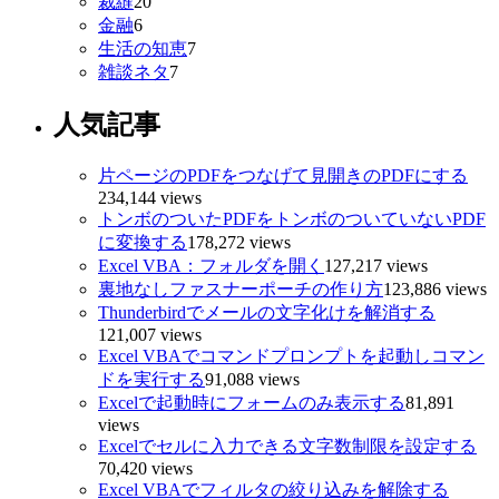
裁縫
20
金融
6
生活の知恵
7
雑談ネタ
7
人気記事
片ページのPDFをつなげて見開きのPDFにする
234,144 views
トンボのついたPDFをトンボのついていないPDF
に変換する
178,272 views
Excel VBA：フォルダを開く
127,217 views
裏地なしファスナーポーチの作り方
123,886 views
Thunderbirdでメールの文字化けを解消する
121,007 views
Excel VBAでコマンドプロンプトを起動しコマン
ドを実行する
91,088 views
Excelで起動時にフォームのみ表示する
81,891
views
Excelでセルに入力できる文字数制限を設定する
70,420 views
Excel VBAでフィルタの絞り込みを解除する