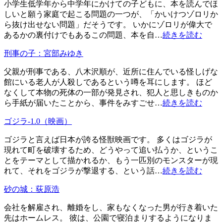
小学生低学年から中学年にかけての子どもに、本を読んでほ
しいと願う家庭で起こる問題の一つが、「かいけつゾロリか
ら抜け出せない問題」だそうです。 いかにゾロリが偉大で
あるかの裏付けでもあるこの問題、本を自…
続きを読む
刑事の子：宮部みゆき
父親が刑事である、八木沢順が、近所に住んでいる怪しげな
館にいる老人が人殺しであるという噂を耳にします。 ほど
なくして本物の死体の一部が発見され、犯人と思しきものか
ら手紙が届いたことから、事件をみすごせ…
続きを読む
ゴジラ-1.0（映画）
ゴジラと言えば日本が誇る怪獣映画です。 多くはゴジラが
現れて町を破壊するため、どうやって追い払うか、というこ
とをテーマとして描かれるか、もう一匹別のモンスターが現
れて、それをゴジラが撃退する、という話…
続きを読む
砂の城：荻原浩
会社を解雇され、離婚をし、家もなくなった男が行き着いた
先はホームレス。 彼は、公園で寝泊まりするようになりま