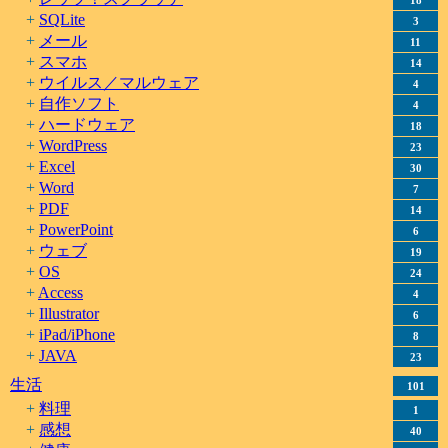
18
SQLite
3
メール
11
スマホ
14
ウイルス／マルウェア
4
自作ソフト
4
ハードウェア
18
WordPress
23
Excel
30
Word
7
PDF
14
PowerPoint
6
ウェブ
19
OS
24
Access
4
Illustrator
6
iPad/iPhone
8
JAVA
23
生活
101
料理
1
感想
40