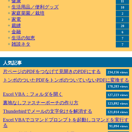
健康
11
生活用品／便利グッズ
10
家庭菜園／栽培
2
家電
2
裁縫
20
金融
6
生活の知恵
7
雑談ネタ
7
人気記事
片ページのPDFをつなげて見開きのPDFにする
234,156 views
トンボのついたPDFをトンボのついていないPDFに変換する
178,283 views
Excel VBA：フォルダを開く
127,223 views
裏地なしファスナーポーチの作り方
123,892 views
Thunderbirdでメールの文字化けを解消する
121,014 views
Excel VBAでコマンドプロンプトを起動しコマンドを実行す
る
91,094 views