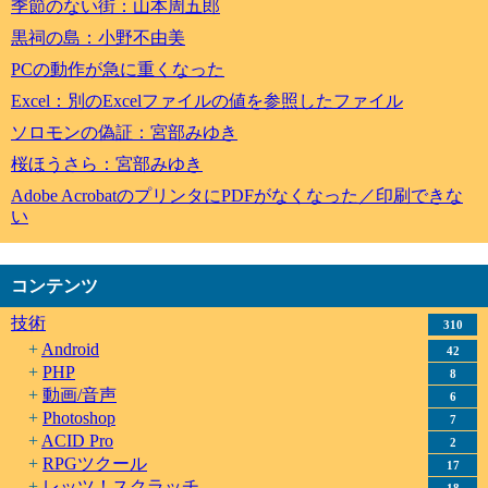
季節のない街：山本周五郎
黒祠の島：小野不由美
PCの動作が急に重くなった
Excel：別のExcelファイルの値を参照したファイル
ソロモンの偽証：宮部みゆき
桜ほうさら：宮部みゆき
Adobe AcrobatのプリンタにPDFがなくなった／印刷できな
い
コンテンツ
技術
310
Android
42
PHP
8
動画/音声
6
Photoshop
7
ACID Pro
2
RPGツクール
17
レッツ！スクラッチ