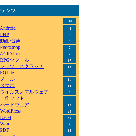
ンテンツ
術
310
Android
42
PHP
8
動画/音声
6
Photoshop
7
ACID Pro
2
RPGツクール
17
レッツ！スクラッチ
18
SQLite
3
メール
11
スマホ
14
ウイルス／マルウェア
4
自作ソフト
4
ハードウェア
18
WordPress
23
Excel
30
Word
7
PDF
14