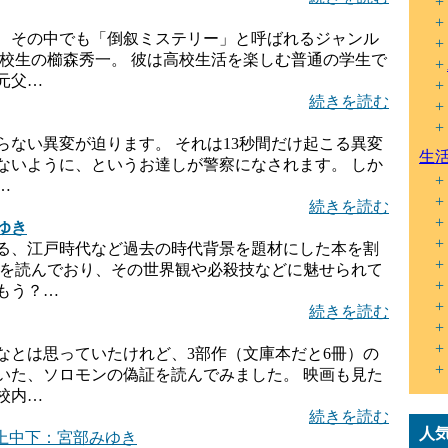
、その中でも「倒叙ミステリー」と呼ばれるジャンル
高校生の櫛森秀一。 彼は高校生活を楽しむ普通の学生で
元父…
続きを読む
ない異変が迫ります。 それは13秒間だけ起こる異変
生
ないように、というお達しが警察になされます。 しか
…
続きを読む
ゆき
る、江戸時代など過去の時代背景を題材にした本を割
りを読んでおり、その世界観や必殺技などに魅せられて
もう？…
続きを読む
なとは思っていたけれど、3部作（文庫本だと6冊）の
いた、ソロモンの偽証を読んでみました。 映画も見た
校内…
続きを読む
人
上中下：宮部みゆき