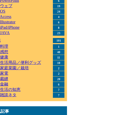
PowerPoint
6
ウェブ
19
OS
24
Access
4
Illustrator
6
iPad/iPhone
8
JAVA
23
活
101
料理
1
感想
40
健康
11
生活用品／便利グッズ
10
家庭菜園／栽培
2
家電
2
裁縫
20
金融
6
生活の知恵
7
雑談ネタ
7
気記事