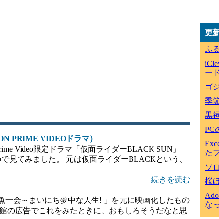
更
ふ
iC
ード
ゴジ
季
黒
P
N PRIME VIDEOドラマ）
Ex
ime Video限定ドラマ「仮面ライダーBLACK SUN」
た
たので見てみました。 元は仮面ライダーBLACKという、
ソ
続きを読む
桜
Ad
魚一会～まいにち夢中な人生! 」を元に映画化したもの
な
画館の広告でこれをみたときに、おもしろそうだなと思