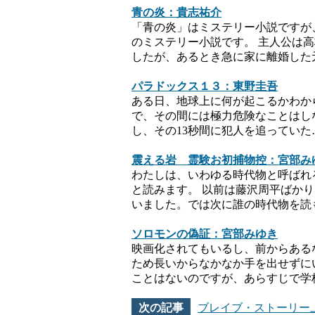
青の炎：貴志祐介
「青の炎」はミステリー小説ですが
のミステリー小説です。 主人公は
したが、あるとき急に家に離婚した
パラドックス１３：東野圭吾
ある日、地球上に何が起こるかわから
で、その間には極力危険なことはし
し、その13秒間に犯人を追っていた
震える岩 霊験お初捕物控：宮部み
わたしは、いわゆる時代物と呼ばれ
と読みます。 以前は藤沢周平ばか
いました。では次に誰の時代物を読
ソロモンの偽証：宮部みゆき
映画化されてもいるし、前からある
ため長いからなかなか手を出せずに
ことはないのですが、あらすじで学
ブレイブ・ストーリー