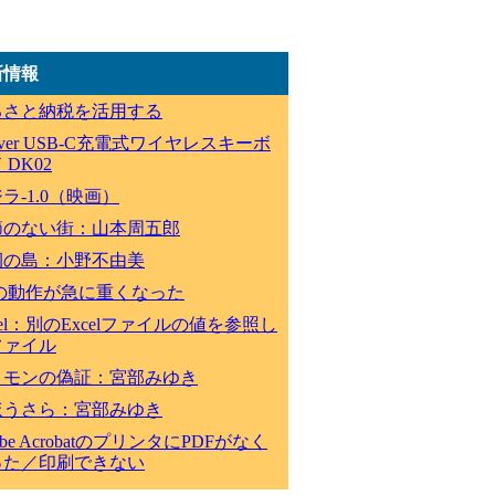
新情報
るさと納税を活用する
lever USB-C充電式ワイヤレスキーボ
 DK02
ラ-1.0（映画）
節のない街：山本周五郎
祠の島：小野不由美
Cの動作が急に重くなった
cel：別のExcelファイルの値を参照し
ファイル
ロモンの偽証：宮部みゆき
ほうさら：宮部みゆき
obe AcrobatのプリンタにPDFがなく
った／印刷できない