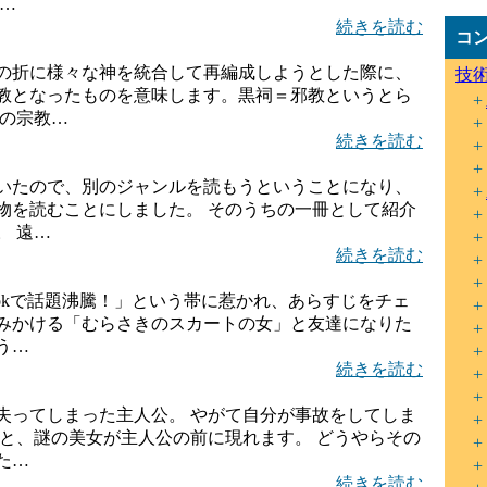
…
続きを読む
コ
の折に様々な神を統合して再編成しようとした際に、
技
教となったものを意味します。黒祠＝邪教というとら
自の宗教…
続きを読む
いたので、別のジャンルを読もうということになり、
物を読むことにしました。 そのうちの一冊として紹介
。 遠…
続きを読む
Tokで話題沸騰！」という帯に惹かれ、あらすじをチェ
みかける「むらさきのスカートの女」と友達になりた
う…
続きを読む
失ってしまった主人公。 やがて自分が事故をしてしま
ると、謎の美女が主人公の前に現れます。 どうやらその
た…
続きを読む