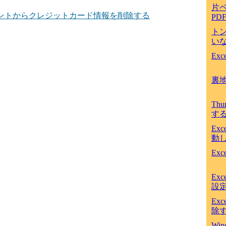
片
ントからクレジットカード情報を削除する
PD
ト
いな
Ex
裏
Th
す
Ex
動
Ex
Ex
設
Ex
除
Win