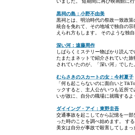
いました。 短期間に再び映画館に行
黒祠の島：小野不由美
黒祠とは、明治時代の祭政一致政策
統合を免れて、その地域で独自の宗
えられ方もします。 そのような独
深い河：遠藤周作
しばらくミステリー物ばかり読んで
たまたまネットで紹介されていた旅
されていたのが、「深い河」でした
むらさきのスカートの女：今村夏子
「何も起こらないのに面白いとTik
ックすると、主人公がいつも近所で
いが故に、自分の職場に就職するよ
ダイイング・アイ：東野圭吾
交通事故を起こしてから記憶を一部
った時のことを調べ始めます。 す
美女は自分が事故で殺害してしまっ