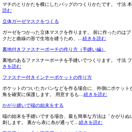
マチのとりかたを横にしたバッグのつくりかたです。 寸法 本体 40cm
読む
立体ガーゼマスクをつくる
ガーゼをつかった立体マスクを作ります。 前に作ったのはプ
クだと曲線の形で生地を縫うため、…
続きを読む
裏地付きファスナーポーチの作り方（手縫い編）
裏地のあるファスナーポーチを手縫いでつくります。 寸法 ファスナー2
きを読む
ファスナー付きインナーポケットの作り方
ポケットのついたカバンなどを作る場合に、外側にポケット
角を確実に保護します。 用意するも…
続きを読む
かがり縫いで端の始末をする
端の始末を手縫いでする場合、最も簡単な方法は「かがりぬい
刺します。 裏から表に糸が通って…
続きを読む