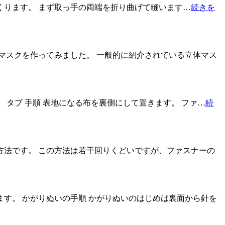
 取っ手をつくります。 まず取っ手の両端を折り曲げて縫います…
続きを
マスクを作ってみました。 一般的に紹介されている立体マス
4cm） タブ 手順 表地になる布を裏側にして置きます。 ファ…
続
法です。 この方法は若干回りくどいですが、ファスナーの
す。 かがりぬいの手順 かがりぬいのはじめは裏面から針を