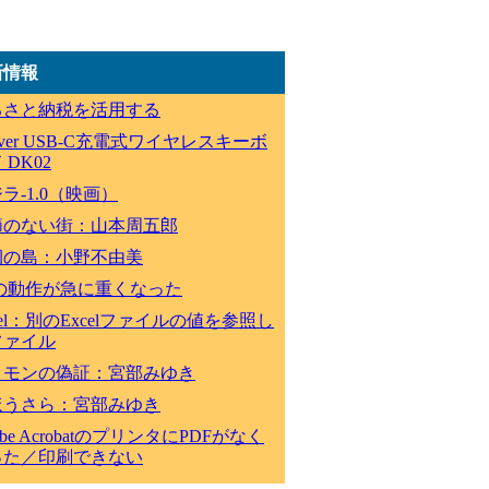
新情報
るさと納税を活用する
lever USB-C充電式ワイヤレスキーボ
 DK02
ラ-1.0（映画）
節のない街：山本周五郎
祠の島：小野不由美
Cの動作が急に重くなった
cel：別のExcelファイルの値を参照し
ファイル
ロモンの偽証：宮部みゆき
ほうさら：宮部みゆき
obe AcrobatのプリンタにPDFがなく
った／印刷できない