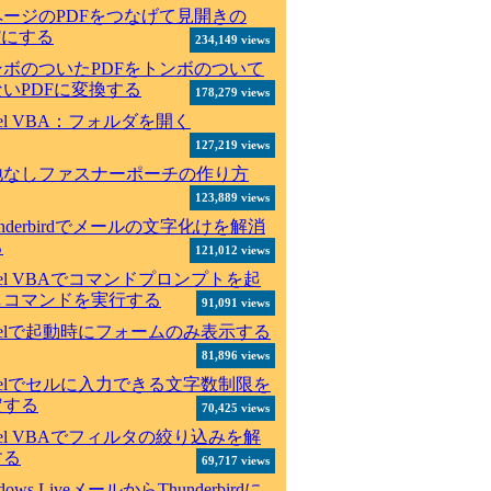
ページのPDFをつなげて見開きの
Fにする
234,149 views
ンボのついたPDFをトンボのついて
いPDFに変換する
178,279 views
cel VBA：フォルダを開く
127,219 views
地なしファスナーポーチの作り方
123,889 views
underbirdでメールの文字化けを解消
る
121,012 views
cel VBAでコマンドプロンプトを起
しコマンドを実行する
91,091 views
celで起動時にフォームのみ表示する
81,896 views
celでセルに入力できる文字数制限を
定する
70,425 views
cel VBAでフィルタの絞り込みを解
する
69,717 views
dows LiveメールからThunderbirdに