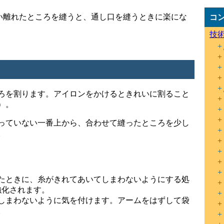
らい離れたところを縫うと、通し口を縫うときに楽にな
コ
技
ろを割ります。アイロンをかけるときれいに割ること
）。
っていない一番上から、合わせて縫ったところを少し
。
たときに、糸がきれてあいてしまわないようにする処
強化されます。
しまわないように気を付けます。アームをはずして袋
。