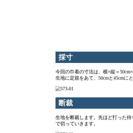
採寸
今回の巾着の寸法は、横×縦＝50cm×
生地に定規をあて、50cmと45cm
断裁
生地を断裁します。先ほど打った待
で切っていきます。