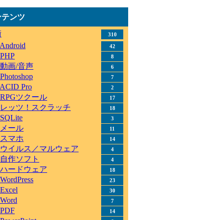
ンテンツ
術
310
Android
42
PHP
8
動画/音声
6
Photoshop
7
ACID Pro
2
RPGツクール
17
レッツ！スクラッチ
18
SQLite
3
メール
11
スマホ
14
ウイルス／マルウェア
4
自作ソフト
4
ハードウェア
18
WordPress
23
Excel
30
Word
7
PDF
14