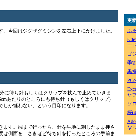
更
ふ
す。今回はジグザグミシンを左右上下にかけました。
iC
ード
ゴジ
季
黒
P
Ex
部分に待ち針もしくはクリップを挟んで止めていきま
た
6cmあたりのところにも待ち針（もしくはクリップ）
ソ
でしか縫わない、という目印になります。
桜
Ad
きます。端まで行ったら、針を生地に刺したまま押さ
な
度は側面を、さきほど待ち針を打ったところの手前ま