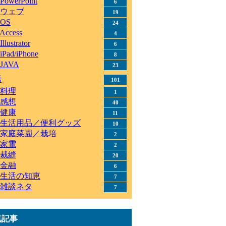
PowerPoint
6
ウェブ
19
OS
24
Access
4
Illustrator
6
iPad/iPhone
8
JAVA
23
活
101
料理
1
感想
40
健康
11
生活用品／便利グッズ
10
家庭菜園／栽培
2
家電
2
裁縫
20
金融
6
生活の知恵
7
雑談ネタ
7
気記事