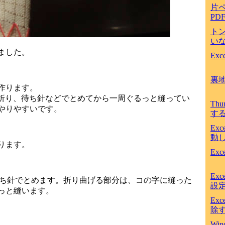
片
PD
ト
いな
ました。
Ex
裏
作ります。
程度折り、待ち針などでとめてから一周ぐるっと縫ってい
Th
やりやすいです。
す
Ex
動
ります。
Ex
Ex
待ち針でとめます。折り曲げる部分は、コの字に縫った
設
っと縫います。
Ex
除
Win