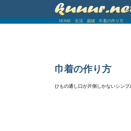
HOME
生活
裁縫
巾着の作り方
巾着の作り方
ひもの通し口が片側しかないシンプ