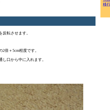
。
移
を反転させます。
2倍＋5cm程度です。
通し口から中に入れます。