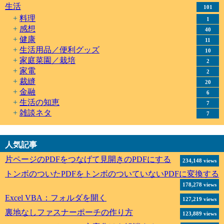
生活
101
料理
1
感想
40
健康
11
生活用品／便利グッズ
10
家庭菜園／栽培
2
家電
2
裁縫
20
金融
6
生活の知恵
7
雑談ネタ
7
人気記事
片ページのPDFをつなげて見開きのPDFにする
234,148 views
トンボのついたPDFをトンボのついていないPDFに変換する
178,278 views
Excel VBA：フォルダを開く
127,219 views
裏地なしファスナーポーチの作り方
123,889 views