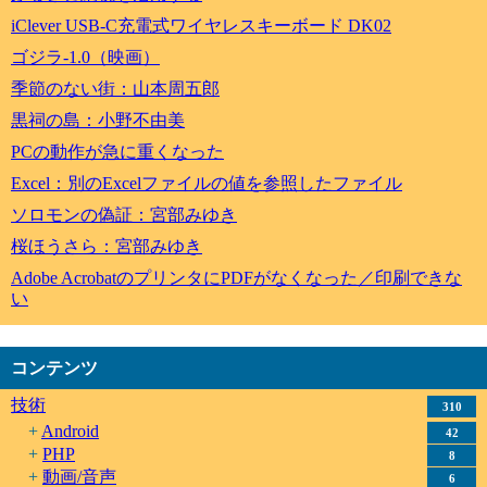
iClever USB-C充電式ワイヤレスキーボード DK02
ゴジラ-1.0（映画）
季節のない街：山本周五郎
黒祠の島：小野不由美
PCの動作が急に重くなった
Excel：別のExcelファイルの値を参照したファイル
ソロモンの偽証：宮部みゆき
桜ほうさら：宮部みゆき
Adobe AcrobatのプリンタにPDFがなくなった／印刷できな
い
コンテンツ
技術
310
Android
42
PHP
8
動画/音声
6