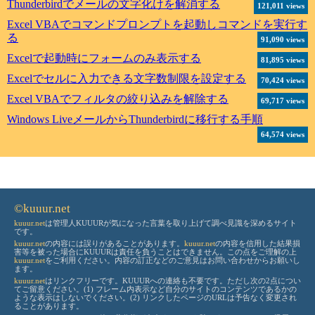
Thunderbirdでメールの文字化けを解消する
121,011 views
Excel VBAでコマンドプロンプトを起動しコマンドを実行す
る
91,090 views
Excelで起動時にフォームのみ表示する
81,895 views
Excelでセルに入力できる文字数制限を設定する
70,424 views
Excel VBAでフィルタの絞り込みを解除する
69,717 views
Windows LiveメールからThunderbirdに移行する手順
64,574 views
©kuuur.net
kuuur.net
は管理人KUUURが気になった言葉を取り上げて調べ見識を深めるサイト
です。
kuuur.net
の内容には誤りがあることがあります。
kuuur.net
の内容を信用した結果損
害等を被った場合にKUUURは責任を負うことはできません。この点をご理解の上
kuuur.net
をご利用ください。内容の訂正などのご意見はお問い合わせからお願いし
ます。
kuuur.net
はリンクフリーです。KUUURへの連絡も不要です。ただし次の2点につい
てご留意ください。(1) フレーム内表示など自分のサイトのコンテンツであるかの
ような表示はしないでください。(2) リンクしたページのURLは予告なく変更され
ることがあります。