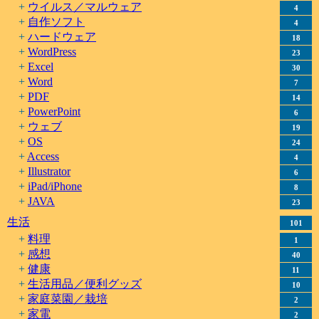
ウイルス／マルウェア
4
自作ソフト
4
ハードウェア
18
WordPress
23
Excel
30
Word
7
PDF
14
PowerPoint
6
ウェブ
19
OS
24
Access
4
Illustrator
6
iPad/iPhone
8
JAVA
23
生活
101
料理
1
感想
40
健康
11
生活用品／便利グッズ
10
家庭菜園／栽培
2
家電
2