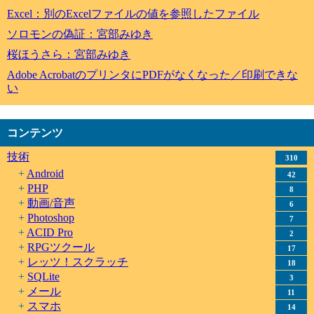
Excel：別のExcelファイルの値を参照したファイル
ソロモンの偽証：宮部みゆき
桜ほうさら：宮部みゆき
Adobe AcrobatのプリンタにPDFがなくなった／印刷できな
い
コンテンツ
技術
310
Android
42
PHP
8
動画/音声
6
Photoshop
7
ACID Pro
2
RPGツクール
17
レッツ！スクラッチ
18
SQLite
3
メール
11
スマホ
14