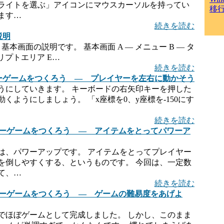
ライトを選ぶ」アイコンにマウスカーソルを持ってい
移
ます…
続きを読む
説明
本画面の説明です。 基本画面 A — メニュー B — タ
クリプトエリア E…
続きを読む
ーダーゲームをつくろう ― プレイヤーを左右に動かそう
うにしていきます。 キーボードの右矢印キーを押した
ようにしましょう。 「x座標を0、y座標を-150にす
続きを読む
ベーダーゲームをつくろう ― アイテムをとってパワーア
は、パワーアップです。 アイテムをとってプレイヤー
を倒しやすくする、というものです。 今回は、一定数
て、…
続きを読む
ベーダーゲームをつくろう ― ゲームの難易度をあげよ
でほぼゲームとして完成しました。 しかし、このまま