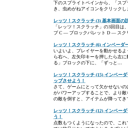
下のスプライトペインから、「スプ
き、虫めがねアイコンをクリックし
レッツ！スクラッチ (3) 基本画面の
「レッツ！スクラッチ」の3回目は、基
ブ C — ブロックパレット D — ス
レッツ！スクラッチ (6) インベ
いよいよ、プレイヤーを動かせるよ
ら右へ、左矢印キーを押したら左に動く
る」ブロックの下に、「ずっと…
レッツ！スクラッチ (15) イン
ップさせよう！
さて、ゲームにとって欠かせないの
がパワーアップすることで、より敵
の敵を倒すと、アイテムが降ってき
レッツ！スクラッチ (12) イン
う！
点数もつくようになったので、これ