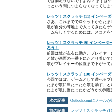
では物足りないですよね？ まずは
っという間につまらなくなってしま
レッツ！スクラッチ (11) インベ
さあ、これまででロケットからたま
敵が自分の陣地まで入ってきたらゲ
ームらしくするためには、スコアを
レッツ！スクラッチ (9) インベ
ろう！
前回は敵が左右に動き、プレイヤー
と敵が画面の一番下にたどり着いて
敵がプレイヤーの位置まで下がって
レッツ！スクラッチ (10) イン
今回でほぼ、ゲームとして遊べるプ
たまが敵に当たったら敵を消す、と
たまが敵に当たったかどうかの判定
Outlook.comにメー
レッツ！スクラッチ (