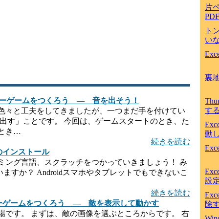
片
PD
ト
いな
Ex
裏
ーダーゲームをつくろう ― 音を出そう！
Th
す
色々と工夫をしてきましたが、一つまだ手を付けてい
を出す」ことです。 今回は、ゲームスタートのとき、た
Ex
とき…
動
続きを読む
Ex
チのインストール
ミング言語、スクラッチをつかっていきましょう！ み
Ex
いますか？ Androidスマホやタブレットでもできないこ
設
続きを読む
Ex
ーダーゲームをつくろう ― 敵を表示して動かす
除
場です。 まずは、敵の画像を選ぶところからです。 右
Win