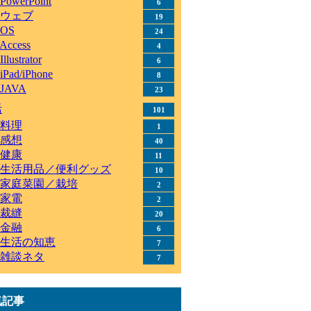
PowerPoint
6
ウェブ
19
OS
24
Access
4
Illustrator
6
iPad/iPhone
8
JAVA
23
活
101
料理
1
感想
40
健康
11
生活用品／便利グッズ
10
家庭菜園／栽培
2
家電
2
裁縫
20
金融
6
生活の知恵
7
雑談ネタ
7
気記事