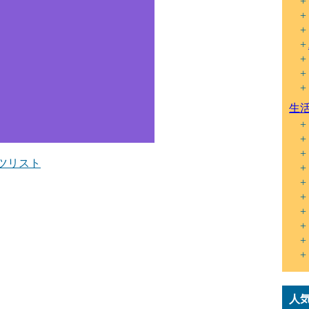
生
ツリスト
人