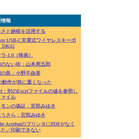
新情報
るさと納税を活用する
lever USB-C充電式ワイヤレスキーボ
 DK02
ラ-1.0（映画）
節のない街：山本周五郎
祠の島：小野不由美
Cの動作が急に重くなった
cel：別のExcelファイルの値を参照し
ファイル
ロモンの偽証：宮部みゆき
ほうさら：宮部みゆき
obe AcrobatのプリンタにPDFがなく
った／印刷できない