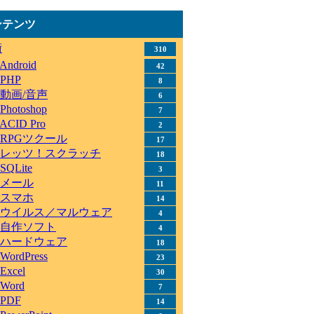
ンテンツ
術
310
Android
42
PHP
8
動画/音声
6
Photoshop
7
ACID Pro
2
RPGツクール
17
レッツ！スクラッチ
18
SQLite
3
メール
11
スマホ
14
ウイルス／マルウェア
4
自作ソフト
4
ハードウェア
18
WordPress
23
Excel
30
Word
7
PDF
14