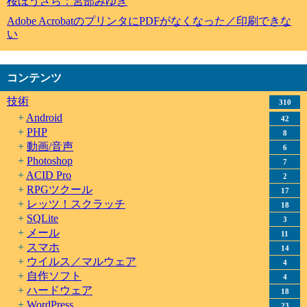
桜ほうさら：宮部みゆき
Adobe AcrobatのプリンタにPDFがなくなった／印刷できな
い
コンテンツ
技術
310
Android
42
PHP
8
動画/音声
6
Photoshop
7
ACID Pro
2
RPGツクール
17
レッツ！スクラッチ
18
SQLite
3
メール
11
スマホ
14
ウイルス／マルウェア
4
自作ソフト
4
ハードウェア
18
WordPress
23