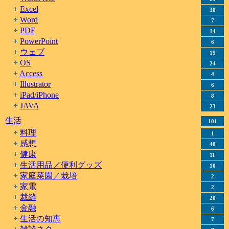
Excel
30
Word
7
PDF
14
PowerPoint
6
ウェブ
19
OS
24
Access
4
Illustrator
6
iPad/iPhone
8
JAVA
23
生活
101
料理
1
感想
40
健康
11
生活用品／便利グッズ
10
家庭菜園／栽培
2
家電
2
裁縫
20
金融
6
生活の知恵
7