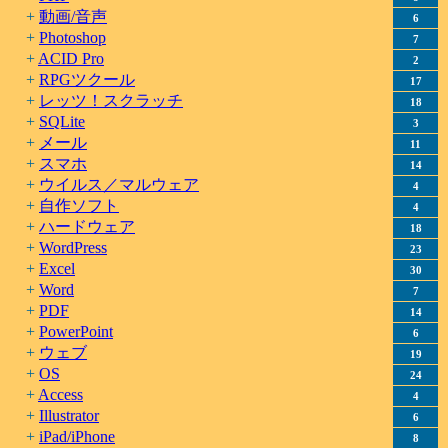
動画/音声
6
Photoshop
7
ACID Pro
2
RPGツクール
17
レッツ！スクラッチ
18
SQLite
3
メール
11
スマホ
14
ウイルス／マルウェア
4
自作ソフト
4
ハードウェア
18
WordPress
23
Excel
30
Word
7
PDF
14
PowerPoint
6
ウェブ
19
OS
24
Access
4
Illustrator
6
iPad/iPhone
8