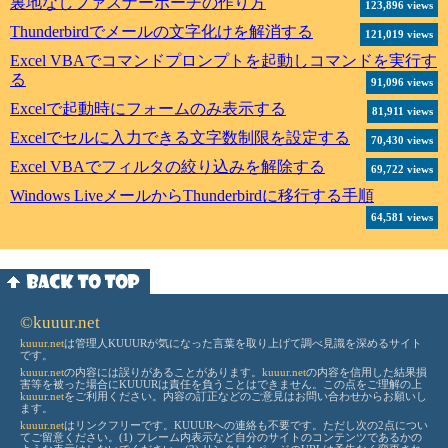
裏地なしファスナーポーチの作り方
123,896 views
Thunderbirdでメールの文字化けを解消する
121,019 views
Excel VBAでコマンドプロンプトを起動しコマンドを実行す
る
91,096 views
Excelで起動時にフォームのみ表示する
81,911 views
Excelでセルに入力できる文字数制限を設定する
70,430 views
Excel VBAでフィルタの絞り込みを解除する
69,722 views
Windows LiveメールからThunderbirdに移行する手順
64,581 views
©kuuur.net
kuuur.net
は管理人KUUURが気になった言葉を取り上げて調べ見識を深めるサイト
です。
kuuur.net
の内容には誤りがあることがあります。
kuuur.net
の内容を信用した結果損
害等を被った場合にKUUURは責任を負うことはできません。この点をご理解の上
kuuur.net
をご利用ください。内容の訂正などのご意見はお問い合わせからお願いし
ます。
kuuur.net
はリンクフリーです。KUUURへの連絡も不要です。ただし次の2点につい
てご留意ください。(1) フレーム内表示など自分のサイトのコンテンツであるかの