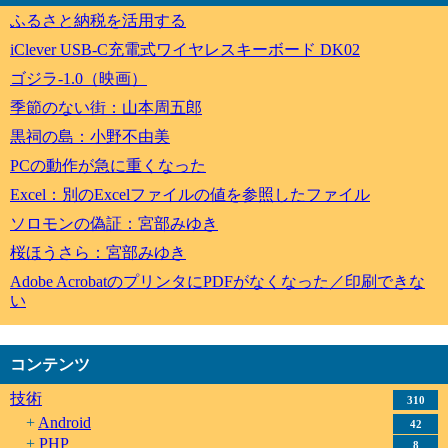
ふるさと納税を活用する
iClever USB-C充電式ワイヤレスキーボード DK02
ゴジラ-1.0（映画）
季節のない街：山本周五郎
黒祠の島：小野不由美
PCの動作が急に重くなった
Excel：別のExcelファイルの値を参照したファイル
ソロモンの偽証：宮部みゆき
桜ほうさら：宮部みゆき
Adobe AcrobatのプリンタにPDFがなくなった／印刷できな
い
コンテンツ
技術
310
Android
42
PHP
8