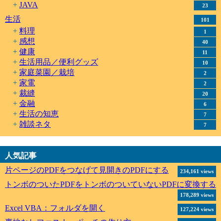
JAVA
23
生活
101
料理
1
感想
40
健康
11
生活用品／便利グッズ
10
家庭菜園／栽培
2
家電
2
裁縫
20
金融
6
生活の知恵
7
雑談ネタ
7
人気記事
片ページのPDFをつなげて見開きのPDFにする
234,161 views
トンボのついたPDFをトンボのついていないPDFに変換する
178,289 views
Excel VBA：フォルダを開く
127,224 views