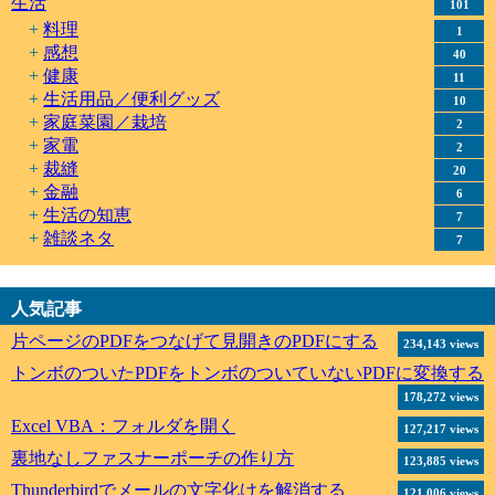
生活
101
料理
1
感想
40
健康
11
生活用品／便利グッズ
10
家庭菜園／栽培
2
家電
2
裁縫
20
金融
6
生活の知恵
7
雑談ネタ
7
人気記事
片ページのPDFをつなげて見開きのPDFにする
234,143 views
トンボのついたPDFをトンボのついていないPDFに変換する
178,272 views
Excel VBA：フォルダを開く
127,217 views
裏地なしファスナーポーチの作り方
123,885 views
Thunderbirdでメールの文字化けを解消する
121,006 views