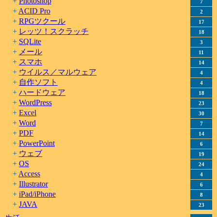
Photoshop
7
ACID Pro
2
RPGツクール
17
レッツ！スクラッチ
18
SQLite
3
メール
11
スマホ
14
ウイルス／マルウェア
4
自作ソフト
4
ハードウェア
18
WordPress
23
Excel
30
Word
7
PDF
14
PowerPoint
6
ウェブ
19
OS
24
Access
4
Illustrator
6
iPad/iPhone
8
JAVA
23