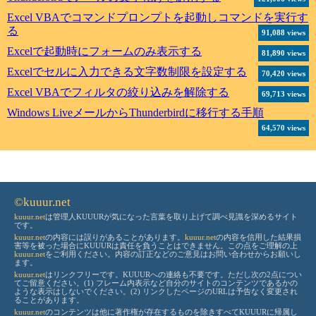
Excel VBAでコマンドプロンプトを起動しコマンドを実行す
る
91,088 views
Excelで起動時にフォームのみ表示する
81,890 views
Excelでセルに入力できる文字数制限を設定する
70,420 views
Excel VBAでフィルタの絞り込みを解除する
69,713 views
Windows LiveメールからThunderbirdに移行する手順
64,570 views
©kuuur.net
kuuur.net
は管理人KUUURが気になった言葉を取り上げて調べ見識を深めるサイト
です。
kuuur.net
の内容には誤りがあることがあります。
kuuur.net
の内容を信用した結果損
害等を被った場合にKUUURは責任を負うことはできません。この点をご理解の上
kuuur.net
をご利用ください。内容の訂正などのご意見はお問い合わせからお願いし
ます。
kuuur.net
はリンクフリーです。KUUURへの連絡も不要です。ただし次の2点につい
てご留意ください。(1) フレーム内表示など自分のサイトのコンテンツであるかの
ような表示はしないでください。(2) リンクしたページのURLは予告なく変更され
ることがあります。
kuuur.net
のコンテンツは他に著作権が存在するものを除きすべてKUUURに帰属し