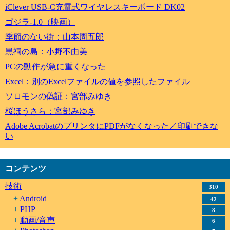
iClever USB-C充電式ワイヤレスキーボード DK02
ゴジラ-1.0（映画）
季節のない街：山本周五郎
黒祠の島：小野不由美
PCの動作が急に重くなった
Excel：別のExcelファイルの値を参照したファイル
ソロモンの偽証：宮部みゆき
桜ほうさら：宮部みゆき
Adobe AcrobatのプリンタにPDFがなくなった／印刷できな
い
コンテンツ
技術
310
Android
42
PHP
8
動画/音声
6