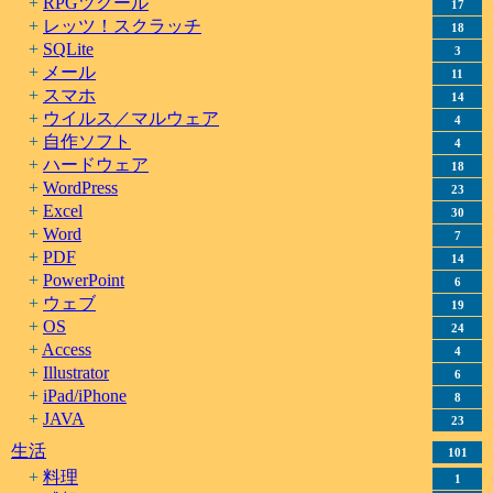
RPGツクール
17
レッツ！スクラッチ
18
SQLite
3
メール
11
スマホ
14
ウイルス／マルウェア
4
自作ソフト
4
ハードウェア
18
WordPress
23
Excel
30
Word
7
PDF
14
PowerPoint
6
ウェブ
19
OS
24
Access
4
Illustrator
6
iPad/iPhone
8
JAVA
23
生活
101
料理
1