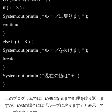
if ( i==3 ) {
System.out.println ( “ループに戻ります” );
continue;
}
else if ( i==8 ) {
System.out.println ( “ループを抜けます” );
break;
}
System.out.println ( “現在の値は” + i );
}
上のプログラムでは、iが9になるまで処理を繰り返しま
すが、iが3の場合には「ループに戻ります」と表示して