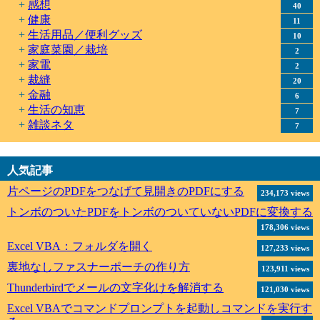
感想
40
健康
11
生活用品／便利グッズ
10
家庭菜園／栽培
2
家電
2
裁縫
20
金融
6
生活の知恵
7
雑談ネタ
7
人気記事
片ページのPDFをつなげて見開きのPDFにする
234,173 views
トンボのついたPDFをトンボのついていないPDFに変換する
178,306 views
Excel VBA：フォルダを開く
127,233 views
裏地なしファスナーポーチの作り方
123,911 views
Thunderbirdでメールの文字化けを解消する
121,030 views
Excel VBAでコマンドプロンプトを起動しコマンドを実行す