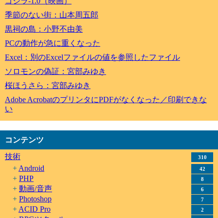
ゴジラ-1.0（映画）
季節のない街：山本周五郎
黒祠の島：小野不由美
PCの動作が急に重くなった
Excel：別のExcelファイルの値を参照したファイル
ソロモンの偽証：宮部みゆき
桜ほうさら：宮部みゆき
Adobe AcrobatのプリンタにPDFがなくなった／印刷できな
い
コンテンツ
技術
310
Android
42
PHP
8
動画/音声
6
Photoshop
7
ACID Pro
2