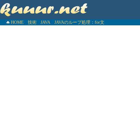
HOME
技術
JAVA
JAVAのループ処理：for文