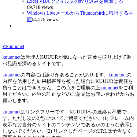
Excel VBAでフィルタの絞り込みを解除する
69,718 views
Windows LiveメールからThunderbirdに移行する手
順
64,576 views
©kuuur.net
kuuur.net
は管理人KUUURが気になった言葉を取り上げて調
べ見識を深めるサイトです。
kuuur.net
の内容には誤りがあることがあります。
kuuur.net
の
内容を信用した結果損害等を被った場合にKUUURは責任を
負うことはできません。この点をご理解の上
kuuur.net
をご利
用ください。内容の訂正などのご意見はお問い合わせからお
願いします。
kuuur.net
はリンクフリーです。KUUURへの連絡も不要で
す。ただし次の2点についてご留意ください。(1) フレーム内
表示など自分のサイトのコンテンツであるかのような表示は
しないでください。(2) リンクしたページのURLは予告なく