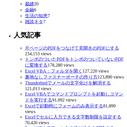
裁縫
20
金融
6
生活の知恵
7
雑談ネタ
7
人気記事
片ページのPDFをつなげて見開きのPDFにする
234,153 views
トンボのついたPDFをトンボのついていないPDF
に変換する
178,280 views
Excel VBA：フォルダを開く
127,220 views
裏地なしファスナーポーチの作り方
123,890 views
Thunderbirdでメールの文字化けを解消する
121,013 views
Excel VBAでコマンドプロンプトを起動しコマン
ドを実行する
91,092 views
Excelで起動時にフォームのみ表示する
81,899
views
Excelでセルに入力できる文字数制限を設定する
70,426 views