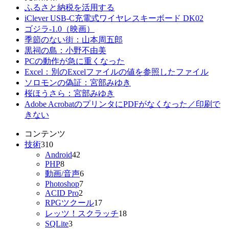
ふるさと納税を活用する
iClever USB-C充電式ワイヤレスキーボード DK02
ゴジラ-1.0（映画）
季節のない街：山本周五郎
黒祠の島：小野不由美
PCの動作が急に重くなった
Excel：別のExcelファイルの値を参照したファイル
ソロモンの偽証：宮部みゆき
桜ほうさら：宮部みゆき
Adobe AcrobatのプリンタにPDFがなくなった／印刷で
きない
コンテンツ
技術
310
Android
42
PHP
8
動画/音声
6
Photoshop
7
ACID Pro
2
RPGツクール
17
レッツ！スクラッチ
18
SQLite
3