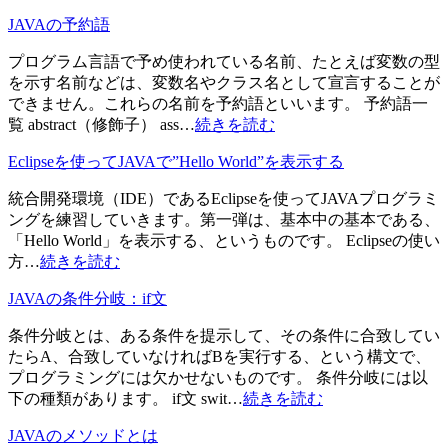
JAVAの予約語
プログラム言語で予め使われている名前、たとえば変数の型
を示す名前などは、変数名やクラス名として宣言することが
できません。これらの名前を予約語といいます。 予約語一
覧 abstract（修飾子） ass…
続きを読む
Eclipseを使ってJAVAで”Hello World”を表示する
統合開発環境（IDE）であるEclipseを使ってJAVAプログラミ
ングを練習していきます。第一弾は、基本中の基本である、
「Hello World」を表示する、というものです。 Eclipseの使い
方…
続きを読む
JAVAの条件分岐：if文
条件分岐とは、ある条件を提示して、その条件に合致してい
たらA、合致していなければBを実行する、という構文で、
プログラミングには欠かせないものです。 条件分岐には以
下の種類があります。 if文 swit…
続きを読む
JAVAのメソッドとは