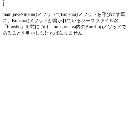
}
main.javaのmain()メソッドでBunsho()メソッドを呼び出す際
に、Bunsho()メソッドが書かれているソースファイル名
「bunsho」を前につけ、bunsho.java内のBunsho()メソッドで
あることを明示しなければなりません。