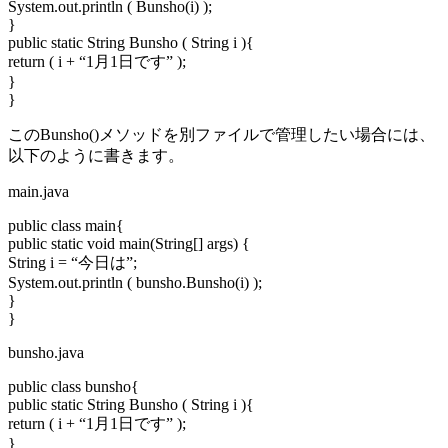
System.out.println ( Bunsho(i) );
}
public static String Bunsho ( String i ){
return ( i + “1月1日です” );
}
}
このBunsho()メソッドを別ファイルで管理したい場合には、
以下のように書きます。
main.java
public class main{
public static void main(String[] args) {
String i = “今日は”;
System.out.println ( bunsho.Bunsho(i) );
}
}
bunsho.java
public class bunsho{
public static String Bunsho ( String i ){
return ( i + “1月1日です” );
}