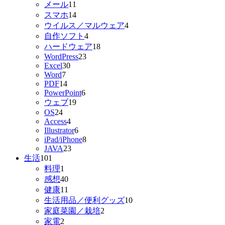
メール
11
スマホ
14
ウイルス／マルウェア
4
自作ソフト
4
ハードウェア
18
WordPress
23
Excel
30
Word
7
PDF
14
PowerPoint
6
ウェブ
19
OS
24
Access
4
Illustrator
6
iPad/iPhone
8
JAVA
23
生活
101
料理
1
感想
40
健康
11
生活用品／便利グッズ
10
家庭菜園／栽培
2
家電
2