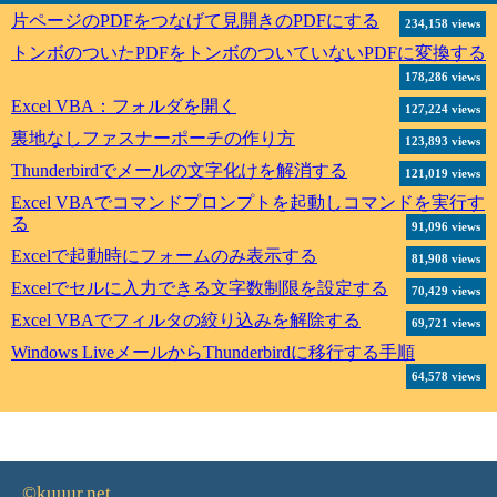
片ページのPDFをつなげて見開きのPDFにする
234,158 views
トンボのついたPDFをトンボのついていないPDFに変換する
178,286 views
Excel VBA：フォルダを開く
127,224 views
裏地なしファスナーポーチの作り方
123,893 views
Thunderbirdでメールの文字化けを解消する
121,019 views
Excel VBAでコマンドプロンプトを起動しコマンドを実行す
る
91,096 views
Excelで起動時にフォームのみ表示する
81,908 views
Excelでセルに入力できる文字数制限を設定する
70,429 views
Excel VBAでフィルタの絞り込みを解除する
69,721 views
Windows LiveメールからThunderbirdに移行する手順
64,578 views
©kuuur.net