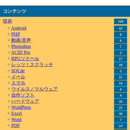
コンテンツ
技術
310
Android
42
PHP
8
動画/音声
6
Photoshop
7
ACID Pro
2
RPGツクール
17
レッツ！スクラッチ
18
SQLite
3
メール
11
スマホ
14
ウイルス／マルウェア
4
自作ソフト
4
ハードウェア
18
WordPress
23
Excel
30
Word
7
PDF
14