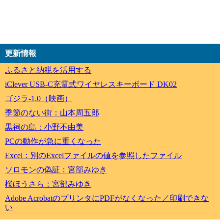
更新情報
ふるさと納税を活用する
iClever USB-C充電式ワイヤレスキーボード DK02
ゴジラ-1.0（映画）
季節のない街：山本周五郎
黒祠の島：小野不由美
PCの動作が急に重くなった
Excel：別のExcelファイルの値を参照したファイル
ソロモンの偽証：宮部みゆき
桜ほうさら：宮部みゆき
Adobe AcrobatのプリンタにPDFがなくなった／印刷できな
い