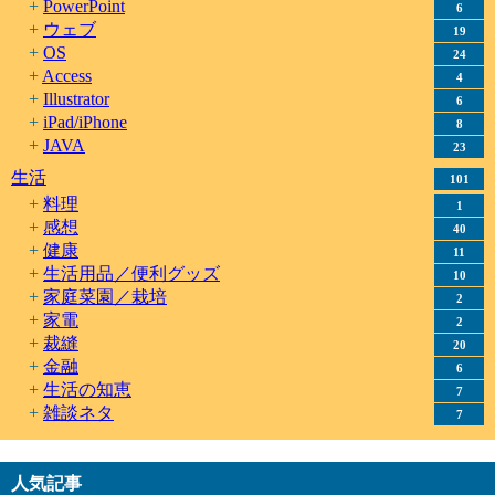
PowerPoint
6
ウェブ
19
OS
24
Access
4
Illustrator
6
iPad/iPhone
8
JAVA
23
生活
101
料理
1
感想
40
健康
11
生活用品／便利グッズ
10
家庭菜園／栽培
2
家電
2
裁縫
20
金融
6
生活の知恵
7
雑談ネタ
7
人気記事