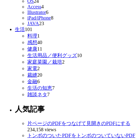
OS
24
Access
4
Illustrator
6
iPad/iPhone
8
JAVA
23
生活
101
料理
1
感想
40
健康
11
生活用品／便利グッズ
10
家庭菜園／栽培
2
家電
2
裁縫
20
金融
6
生活の知恵
7
雑談ネタ
7
人気記事
片ページのPDFをつなげて見開きのPDFにする
234,158 views
トンボのついたPDFをトンボのついていないPDF