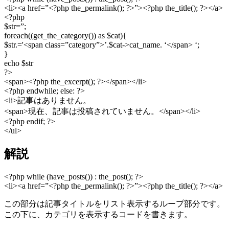
<li><a href=”<?php the_permalink(); ?>”><?php the_title(); ?></a>
<?php
$str=”;
foreach((get_the_category()) as $cat){
$str.='<span class=”category”>’.$cat->cat_name. ‘</span> ‘;
}
echo $str
?>
<span><?php the_excerpt(); ?></span></li>
<?php endwhile; else: ?>
<li>記事はありません。
<span>現在、記事は投稿されていません。</span></li>
<?php endif; ?>
</ul>
解説
<?php while (have_posts()) : the_post(); ?>
<li><a href=”<?php the_permalink(); ?>”><?php the_title(); ?></a>
この部分は記事タイトルをリスト表示するループ部分です。
この下に、カテゴリを表示するコードを書きます。