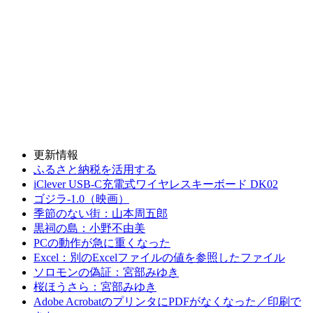
更新情報
ふるさと納税を活用する
iClever USB-C充電式ワイヤレスキーボード DK02
ゴジラ-1.0（映画）
季節のない街：山本周五郎
黒祠の島：小野不由美
PCの動作が急に重くなった
Excel：別のExcelファイルの値を参照したファイル
ソロモンの偽証：宮部みゆき
桜ほうさら：宮部みゆき
Adobe AcrobatのプリンタにPDFがなくなった／印刷で