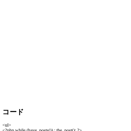
コード
<ul>
<?php while (have_posts()) : the_post(); ?>