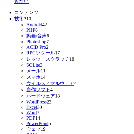
きない
コンテンツ
技術
310
Android
42
PHP
8
動画/音声
6
Photoshop
7
ACID Pro
2
RPGツクール
17
レッツ！スクラッチ
18
SQLite
3
メール
11
スマホ
14
ウイルス／マルウェア
4
自作ソフト
4
ハードウェア
18
WordPress
23
Excel
30
Word
7
PDF
14
PowerPoint
6
ウェブ
19