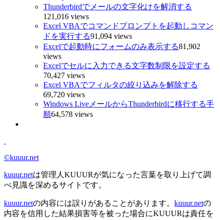
Thunderbirdでメールの文字化けを解消する
121,016 views
Excel VBAでコマンドプロンプトを起動しコマン
ドを実行する
91,094 views
Excelで起動時にフォームのみ表示する
81,902
views
Excelでセルに入力できる文字数制限を設定する
70,427 views
Excel VBAでフィルタの絞り込みを解除する
69,720 views
Windows LiveメールからThunderbirdに移行する手
順
64,578 views
©kuuur.net
kuuur.net
は管理人KUUURが気になった言葉を取り上げて調
べ見識を深めるサイトです。
kuuur.net
の内容には誤りがあることがあります。
kuuur.net
の
内容を信用した結果損害等を被った場合にKUUURは責任を