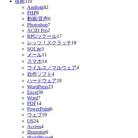
技術
310
Android
42
PHP
8
動画/音声
6
Photoshop
7
ACID Pro
2
RPGツクール
17
レッツ！スクラッチ
18
SQLite
3
メール
11
スマホ
14
ウイルス／マルウェア
4
自作ソフト
4
ハードウェア
18
WordPress
23
Excel
30
Word
7
PDF
14
PowerPoint
6
ウェブ
19
OS
24
Access
4
Illustrator
6
iPad/iPhone
8