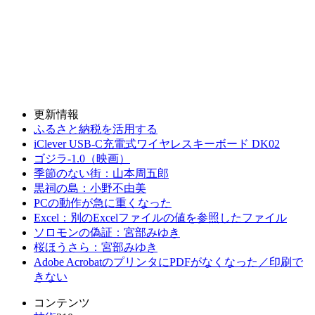
更新情報
ふるさと納税を活用する
iClever USB-C充電式ワイヤレスキーボード DK02
ゴジラ-1.0（映画）
季節のない街：山本周五郎
黒祠の島：小野不由美
PCの動作が急に重くなった
Excel：別のExcelファイルの値を参照したファイル
ソロモンの偽証：宮部みゆき
桜ほうさら：宮部みゆき
Adobe AcrobatのプリンタにPDFがなくなった／印刷で
きない
コンテンツ