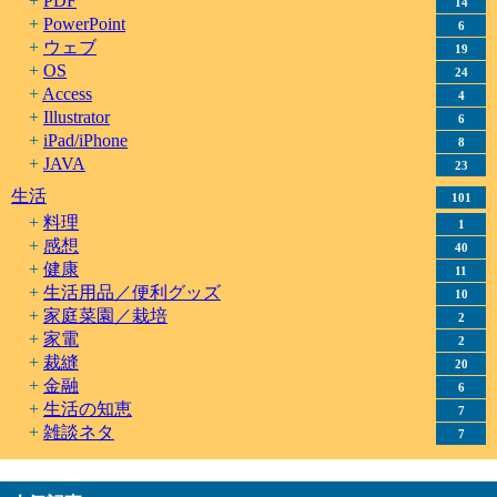
PDF
14
PowerPoint
6
ウェブ
19
OS
24
Access
4
Illustrator
6
iPad/iPhone
8
JAVA
23
生活
101
料理
1
感想
40
健康
11
生活用品／便利グッズ
10
家庭菜園／栽培
2
家電
2
裁縫
20
金融
6
生活の知恵
7
雑談ネタ
7