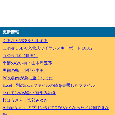
更新情報
ふるさと納税を活用する
iClever USB-C充電式ワイヤレスキーボード DK02
ゴジラ-1.0（映画）
季節のない街：山本周五郎
黒祠の島：小野不由美
PCの動作が急に重くなった
Excel：別のExcelファイルの値を参照したファイル
ソロモンの偽証：宮部みゆき
桜ほうさら：宮部みゆき
Adobe AcrobatのプリンタにPDFがなくなった／印刷できな
い