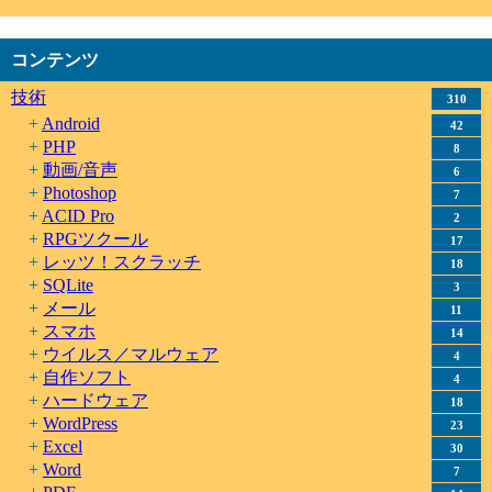
コンテンツ
技術
310
Android
42
PHP
8
動画/音声
6
Photoshop
7
ACID Pro
2
RPGツクール
17
レッツ！スクラッチ
18
SQLite
3
メール
11
スマホ
14
ウイルス／マルウェア
4
自作ソフト
4
ハードウェア
18
WordPress
23
Excel
30
Word
7