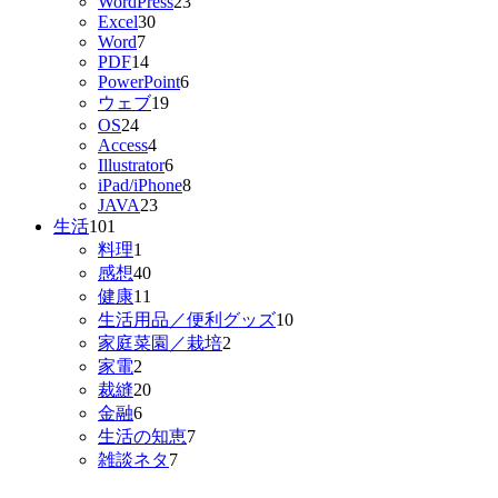
WordPress
23
Excel
30
Word
7
PDF
14
PowerPoint
6
ウェブ
19
OS
24
Access
4
Illustrator
6
iPad/iPhone
8
JAVA
23
生活
101
料理
1
感想
40
健康
11
生活用品／便利グッズ
10
家庭菜園／栽培
2
家電
2
裁縫
20
金融
6
生活の知恵
7
雑談ネタ
7