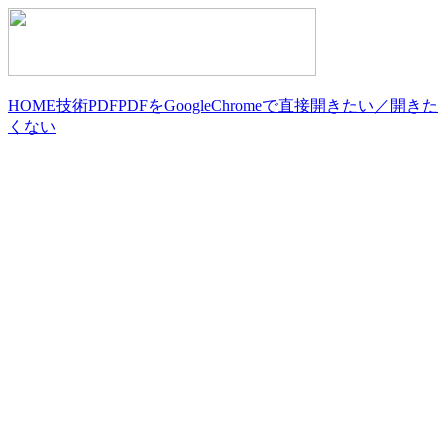
HOME
技術
PDF
PDFをGoogleChromeで直接開きたい／開きた
くない