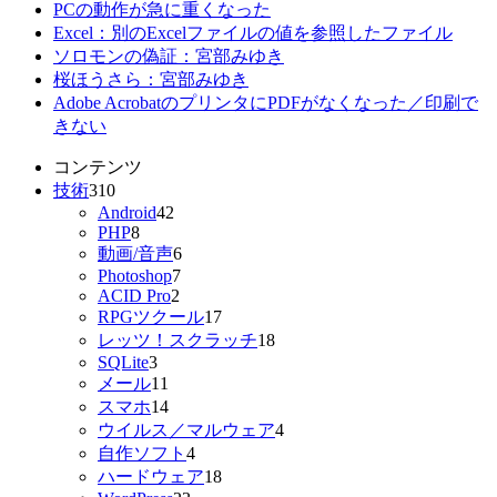
PCの動作が急に重くなった
Excel：別のExcelファイルの値を参照したファイル
ソロモンの偽証：宮部みゆき
桜ほうさら：宮部みゆき
Adobe AcrobatのプリンタにPDFがなくなった／印刷で
きない
コンテンツ
技術
310
Android
42
PHP
8
動画/音声
6
Photoshop
7
ACID Pro
2
RPGツクール
17
レッツ！スクラッチ
18
SQLite
3
メール
11
スマホ
14
ウイルス／マルウェア
4
自作ソフト
4
ハードウェア
18