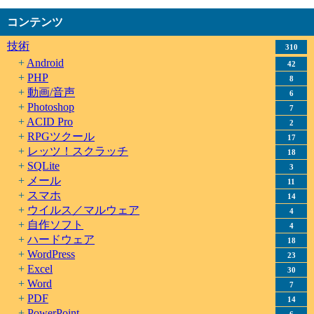
コンテンツ
技術
310
Android
42
PHP
8
動画/音声
6
Photoshop
7
ACID Pro
2
RPGツクール
17
レッツ！スクラッチ
18
SQLite
3
メール
11
スマホ
14
ウイルス／マルウェア
4
自作ソフト
4
ハードウェア
18
WordPress
23
Excel
30
Word
7
PDF
14
PowerPoint
6