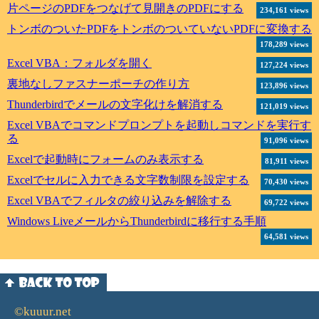
片ページのPDFをつなげて見開きのPDFにする
234,161 views
トンボのついたPDFをトンボのついていないPDFに変換する
178,289 views
Excel VBA：フォルダを開く
127,224 views
裏地なしファスナーポーチの作り方
123,896 views
Thunderbirdでメールの文字化けを解消する
121,019 views
Excel VBAでコマンドプロンプトを起動しコマンドを実行す
る
91,096 views
Excelで起動時にフォームのみ表示する
81,911 views
Excelでセルに入力できる文字数制限を設定する
70,430 views
Excel VBAでフィルタの絞り込みを解除する
69,722 views
Windows LiveメールからThunderbirdに移行する手順
64,581 views
©kuuur.net