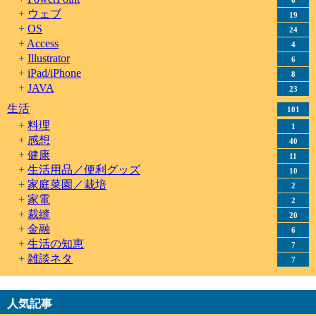
ウェブ
19
OS
24
Access
4
Illustrator
6
iPad/iPhone
8
JAVA
23
生活
101
料理
1
感想
40
健康
11
生活用品／便利グッズ
10
家庭菜園／栽培
2
家電
2
裁縫
20
金融
6
生活の知恵
7
雑談ネタ
7
人気記事