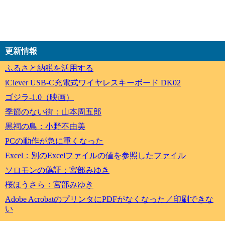
更新情報
ふるさと納税を活用する
iClever USB-C充電式ワイヤレスキーボード DK02
ゴジラ-1.0（映画）
季節のない街：山本周五郎
黒祠の島：小野不由美
PCの動作が急に重くなった
Excel：別のExcelファイルの値を参照したファイル
ソロモンの偽証：宮部みゆき
桜ほうさら：宮部みゆき
Adobe AcrobatのプリンタにPDFがなくなった／印刷できな
い