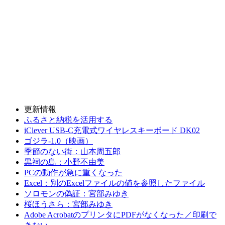
更新情報
ふるさと納税を活用する
iClever USB-C充電式ワイヤレスキーボード DK02
ゴジラ-1.0（映画）
季節のない街：山本周五郎
黒祠の島：小野不由美
PCの動作が急に重くなった
Excel：別のExcelファイルの値を参照したファイル
ソロモンの偽証：宮部みゆき
桜ほうさら：宮部みゆき
Adobe AcrobatのプリンタにPDFがなくなった／印刷で