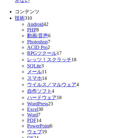
きない
コンテンツ
技術
310
Android
42
PHP
8
動画/音声
6
Photoshop
7
ACID Pro
2
RPGツクール
17
レッツ！スクラッチ
18
SQLite
3
メール
11
スマホ
14
ウイルス／マルウェア
4
自作ソフト
4
ハードウェア
18
WordPress
23
Excel
30
Word
7
PDF
14
PowerPoint
6
ウェブ
19
OS
24