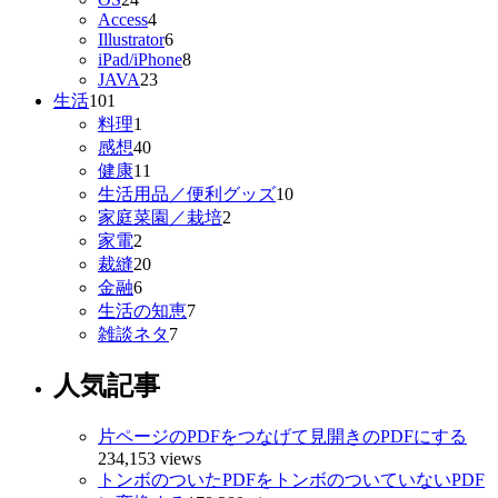
Access
4
Illustrator
6
iPad/iPhone
8
JAVA
23
生活
101
料理
1
感想
40
健康
11
生活用品／便利グッズ
10
家庭菜園／栽培
2
家電
2
裁縫
20
金融
6
生活の知恵
7
雑談ネタ
7
人気記事
片ページのPDFをつなげて見開きのPDFにする
234,153 views
トンボのついたPDFをトンボのついていないPDF