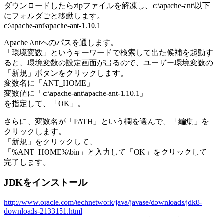
ダウンロードしたらzipファイルを解凍し、c:\apache-ant\以下
にフォルダごと移動します。
c:\apache-ant\apache-ant-1.10.1
Apache Antへのパスを通します。
「環境変数」というキーワードで検索して出た候補を起動す
ると、環境変数の設定画面が出るので、ユーザー環境変数の
「新規」ボタンをクリックします。
変数名に「ANT_HOME」
変数値に「c:\apache-ant\apache-ant-1.10.1」
を指定して、「OK」。
さらに、変数名が「PATH」という欄を選んで、「編集」を
クリックします。
「新規」をクリックして、
「%ANT_HOME%\bin」と入力して「OK」をクリックして
完了します。
JDKをインストール
http://www.oracle.com/technetwork/java/javase/downloads/jdk8-
downloads-2133151.html