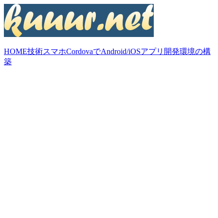
HOME
技術
スマホ
CordovaでAndroid/iOSアプリ開発環境の構
築