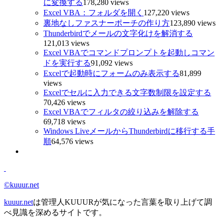
に変換する
178,280 views
Excel VBA：フォルダを開く
127,220 views
裏地なしファスナーポーチの作り方
123,890 views
Thunderbirdでメールの文字化けを解消する
121,013 views
Excel VBAでコマンドプロンプトを起動しコマン
ドを実行する
91,092 views
Excelで起動時にフォームのみ表示する
81,899
views
Excelでセルに入力できる文字数制限を設定する
70,426 views
Excel VBAでフィルタの絞り込みを解除する
69,718 views
Windows LiveメールからThunderbirdに移行する手
順
64,576 views
©kuuur.net
kuuur.net
は管理人KUUURが気になった言葉を取り上げて調
べ見識を深めるサイトです。