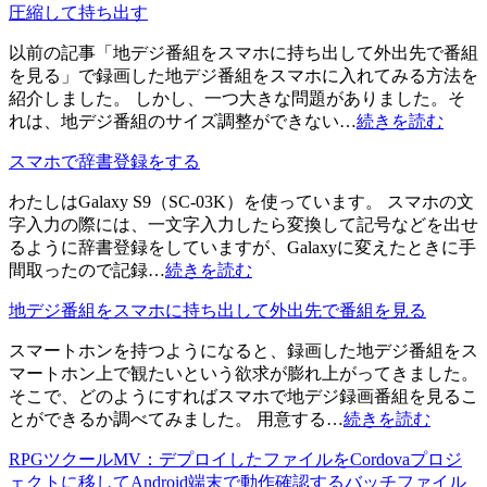
圧縮して持ち出す
以前の記事「地デジ番組をスマホに持ち出して外出先で番組
を見る」で録画した地デジ番組をスマホに入れてみる方法を
紹介しました。 しかし、一つ大きな問題がありました。そ
れは、地デジ番組のサイズ調整ができない…
続きを読む
スマホで辞書登録をする
わたしはGalaxy S9（SC-03K）を使っています。 スマホの文
字入力の際には、一文字入力したら変換して記号などを出せ
るように辞書登録をしていますが、Galaxyに変えたときに手
間取ったので記録…
続きを読む
地デジ番組をスマホに持ち出して外出先で番組を見る
スマートホンを持つようになると、録画した地デジ番組をス
マートホン上で観たいという欲求が膨れ上がってきました。
そこで、どのようにすればスマホで地デジ録画番組を見るこ
とができるか調べてみました。 用意する…
続きを読む
RPGツクールMV：デプロイしたファイルをCordovaプロジ
ェクトに移してAndroid端末で動作確認するバッチファイル