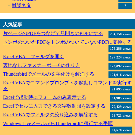
雑談ネタ
7
人気記事
片ページのPDFをつなげて見開きのPDFにする
234,158 views
トンボのついたPDFをトンボのついていないPDFに変換する
178,286 views
Excel VBA：フォルダを開く
127,224 views
裏地なしファスナーポーチの作り方
123,892 views
Thunderbirdでメールの文字化けを解消する
121,016 views
Excel VBAでコマンドプロンプトを起動しコマンドを実行す
る
91,095 views
Excelで起動時にフォームのみ表示する
81,905 views
Excelでセルに入力できる文字数制限を設定する
70,429 views
Excel VBAでフィルタの絞り込みを解除する
69,721 views
Windows LiveメールからThunderbirdに移行する手順
64,578 views