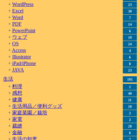
WordPress
23
Excel
30
Word
7
PDF
14
PowerPoint
6
ウェブ
19
OS
24
Access
4
Illustrator
6
iPad/iPhone
8
JAVA
23
生活
101
料理
1
感想
40
健康
11
生活用品／便利グッズ
10
家庭菜園／栽培
2
家電
2
裁縫
20
金融
6
生活の知恵
7