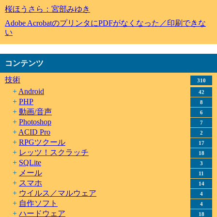
桜ほうさら：宮部みゆき
Adobe AcrobatのプリンタにPDFがなくなった／印刷できな
い
コンテンツ
技術
310
Android
42
PHP
8
動画/音声
6
Photoshop
7
ACID Pro
2
RPGツクール
17
レッツ！スクラッチ
18
SQLite
3
メール
11
スマホ
14
ウイルス／マルウェア
4
自作ソフト
4
ハードウェア
18