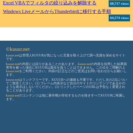
Excel VBAでフィルタの絞り込みを解除する
69,717 views
Windows LiveメールからThunderbirdに移行する手順
64,574 views
©kuuur.net
kuuur.net
は管理人KUUURが気になった言葉を取り上げて調べ見識を深めるサイト
です。
kuuur.net
の内容には誤りがあることがあります。
kuuur.net
の内容を信用した結果損
害等を被った場合にKUUURは責任を負うことはできません。この点をご理解の上
kuuur.net
をご利用ください。内容の訂正などのご意見はお問い合わせからお願いし
ます。
kuuur.net
はリンクフリーです。KUUURへの連絡も不要です。ただし次の2点につい
てご留意ください。(1) フレーム内表示など自分のサイトのコンテンツであるかの
ような表示はしないでください。(2) リンクしたページのURLは予告なく変更され
ることがあります。
kuuur.net
のコンテンツは他に著作権が存在するものを除きすべてKUUURに帰属し
ます。