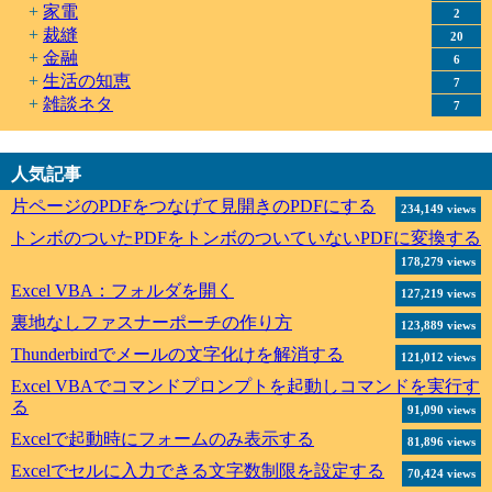
家電
2
裁縫
20
金融
6
生活の知恵
7
雑談ネタ
7
人気記事
片ページのPDFをつなげて見開きのPDFにする
234,149 views
トンボのついたPDFをトンボのついていないPDFに変換する
178,279 views
Excel VBA：フォルダを開く
127,219 views
裏地なしファスナーポーチの作り方
123,889 views
Thunderbirdでメールの文字化けを解消する
121,012 views
Excel VBAでコマンドプロンプトを起動しコマンドを実行す
る
91,090 views
Excelで起動時にフォームのみ表示する
81,896 views
Excelでセルに入力できる文字数制限を設定する
70,424 views