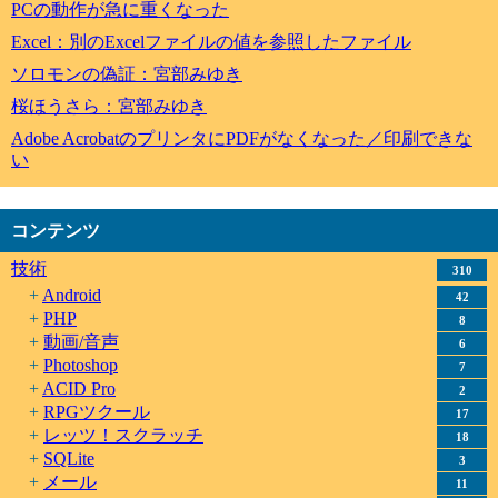
PCの動作が急に重くなった
Excel：別のExcelファイルの値を参照したファイル
ソロモンの偽証：宮部みゆき
桜ほうさら：宮部みゆき
Adobe AcrobatのプリンタにPDFがなくなった／印刷できな
い
コンテンツ
技術
310
Android
42
PHP
8
動画/音声
6
Photoshop
7
ACID Pro
2
RPGツクール
17
レッツ！スクラッチ
18
SQLite
3
メール
11