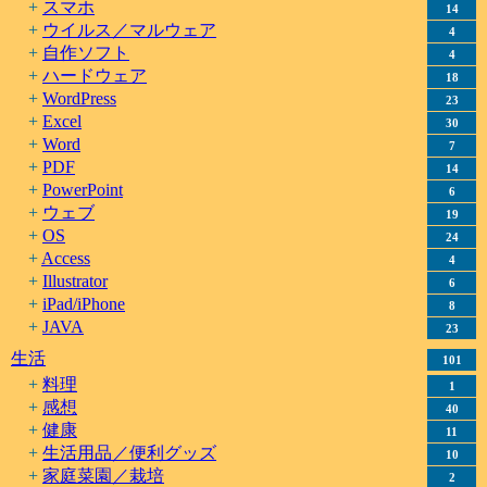
スマホ
14
ウイルス／マルウェア
4
自作ソフト
4
ハードウェア
18
WordPress
23
Excel
30
Word
7
PDF
14
PowerPoint
6
ウェブ
19
OS
24
Access
4
Illustrator
6
iPad/iPhone
8
JAVA
23
生活
101
料理
1
感想
40
健康
11
生活用品／便利グッズ
10
家庭菜園／栽培
2