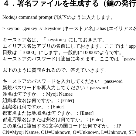
４．署名ファイルを生成する（鍵の発行
Node.js command promptで以下のように入力します。
> keytool -genkey -v -keystore [キーストア名] -alias [エイリアス名] -
キーストア名は、「.keystore」にしておきます。
エイリアス名はアプリの名前にしておきます。ここでは「app
日数は「10000」にします。一般的に10000のようです。
キーストアのパスワードは適当に考えます。ここでは「passw
以下のように質問されるので、答えていきます。
キーストアのパスワードを入力してください：password
新規パスワードを再入力してください：password
姓名は何ですか。：Myoji Namae
組織単位名は何ですか。：[Enter]
組織名は何ですか。：[Enter]
都市名または地域名は何ですか。：[Enter]
都道府県名はまたは州名は何ですか。：[Enter]
この単位に該当する2文字の国コードは何ですか。：JP
CN=Myoji Namae, OU=Unknown, O=Unknown, L=Unknow