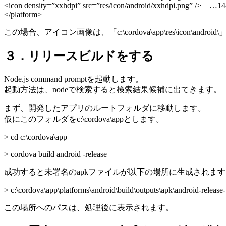
<icon density=”xxhdpi” src=”res/icon/android/xxhdpi.png” /> …14
</platform>
この場合、アイコン画像は、「c:\cordova\app\res\icon\andr
３．リリースビルドをする
Node.js command promptを起動します。
起動方法は、nodeで検索すると検索結果候補に出てきます。
まず、開発したアプリのルートフォルダに移動します。
仮にこのフォルダをc:\cordova\appとします。
> cd c:\cordova\app
> cordova build android -release
成功すると未署名のapkファイルが以下の場所に生成されます
> c:\cordova\app\platforms\android\build\outputs\apk\android-release
この場所へのパスは、処理後に表示されます。