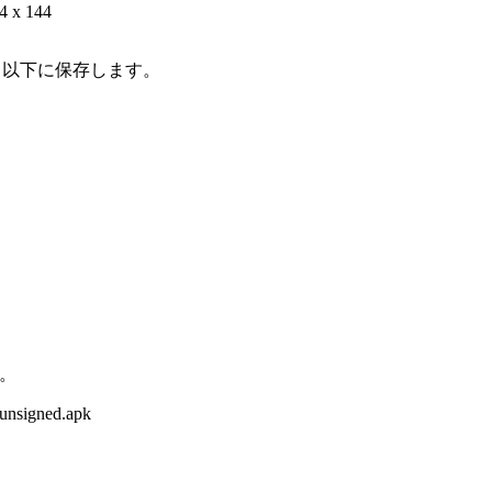
4 x 144
oid\」以下に保存します。
。
-unsigned.apk