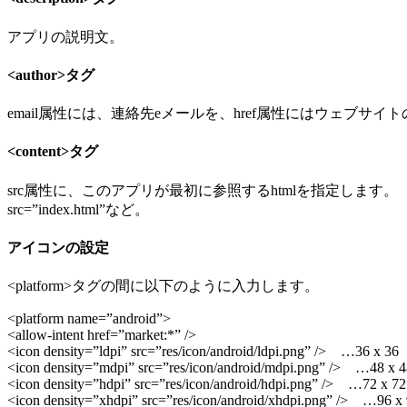
アプリの説明文。
<author>タグ
email属性には、連絡先eメールを、href属性にはウェブサイトのU
<content>タグ
src属性に、このアプリが最初に参照するhtmlを指定します。
src=”index.html”など。
アイコンの設定
<platform>タグの間に以下のように入力します。
<platform name=”android”>
<allow-intent href=”market:*” />
<icon density=”ldpi” src=”res/icon/android/ldpi.png” /> …36 x 36
<icon density=”mdpi” src=”res/icon/android/mdpi.png” /> …48 x 
<icon density=”hdpi” src=”res/icon/android/hdpi.png” /> …72 x 72
<icon density=”xhdpi” src=”res/icon/android/xhdpi.png” /> …96 x