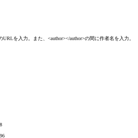
RLを入力。また、<author></author>の間に作者名を入力。
48
 96