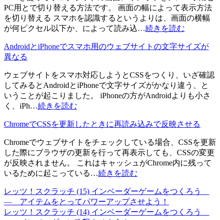
PC用とで切り替える方法です。 画面の幅によって表示方法
を切り替える スマホを認識するというよりは、画面の横幅
が何ピクセル以下か、によって読み込…
続きを読む
AndroidとiPhoneでスマホ用のウェブサイトの文字サイズが
異なる
ウェブサイトをスマホ対応しようとCSSをつくり、いざ確認
してみるとAndroidとiPhoneで文字サイズがかなり違う、と
いうことが起こりました。 iPhoneの方がAndroidよりも小さ
く、iPh…
続きを読む
ChromeでCSSを更新したときに再読み込みで反映させる
Chromeでウェブサイトをチェックしている場合、CSSを更新
した際にブラウザの更新を行って再表示しても、CSSの変更
が反映されません。 これはキャッシュがChrome内に残って
いるために起こっている…
続きを読む
レッツ！スクラッチ (15) インベーダーゲームをつくろう
― アイテムをとってパワーアップさせよう！
レッツ！スクラッチ (14) インベーダーゲームをつくろう