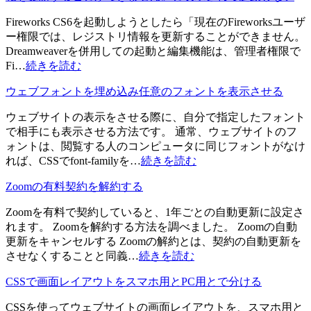
Fireworks CS6を起動しようとしたら「現在のFireworksユーザ
ー権限では、レジストリ情報を更新することができません。
Dreamweaverを併用しての起動と編集機能は、管理者権限で
Fi…
続きを読む
ウェブフォントを埋め込み任意のフォントを表示させる
ウェブサイトの表示をさせる際に、自分で指定したフォント
で相手にも表示させる方法です。 通常、ウェブサイトのフ
ォントは、閲覧する人のコンピュータに同じフォントがなけ
れば、CSSでfont-familyを…
続きを読む
Zoomの有料契約を解約する
Zoomを有料で契約していると、1年ごとの自動更新に設定さ
れます。 Zoomを解約する方法を調べました。 Zoomの自動
更新をキャンセルする Zoomの解約とは、契約の自動更新を
させなくすることと同義…
続きを読む
CSSで画面レイアウトをスマホ用とPC用とで分ける
CSSを使ってウェブサイトの画面レイアウトを、スマホ用と