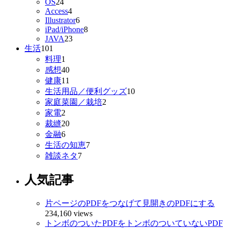
OS
24
Access
4
Illustrator
6
iPad/iPhone
8
JAVA
23
生活
101
料理
1
感想
40
健康
11
生活用品／便利グッズ
10
家庭菜園／栽培
2
家電
2
裁縫
20
金融
6
生活の知恵
7
雑談ネタ
7
人気記事
片ページのPDFをつなげて見開きのPDFにする
234,160 views
トンボのついたPDFをトンボのついていないPDF