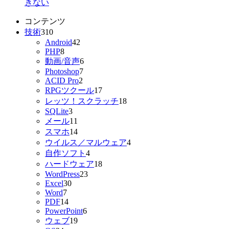
きない
コンテンツ
技術
310
Android
42
PHP
8
動画/音声
6
Photoshop
7
ACID Pro
2
RPGツクール
17
レッツ！スクラッチ
18
SQLite
3
メール
11
スマホ
14
ウイルス／マルウェア
4
自作ソフト
4
ハードウェア
18
WordPress
23
Excel
30
Word
7
PDF
14
PowerPoint
6
ウェブ
19