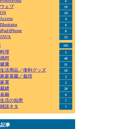
PowerPoint
6
ウェブ
19
OS
24
Access
4
Illustrator
6
iPad/iPhone
8
JAVA
23
活
101
料理
1
感想
40
健康
11
生活用品／便利グッズ
10
家庭菜園／栽培
2
家電
2
裁縫
20
金融
6
生活の知恵
7
雑談ネタ
7
気記事