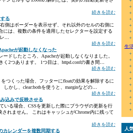
続きを読む
定する
列の右側はボーダーを表示せず、それ以外のセルの右側に
合には、複数の条件を適用したセレクターを設定する
セレ…
続きを読む
生
Apacheが起動しなくなった
アップグレードしたところ、Apacheが起動しなくなりました。
く2つあります。 1つ目は、httpd.confの書き間…
続きを読む
ウトをつくった場合、フッターにfloatの効果を解除するに
 しかし、clear:bothを使うと、marginなどの…
続きを読む
再読み込みで反映させる
クしている場合、CSSを更新した際にブラウザの更新を行
されません。 これはキャッシュがChrome内に残って
続きを読む
人
トのカレンダーを複数同期する