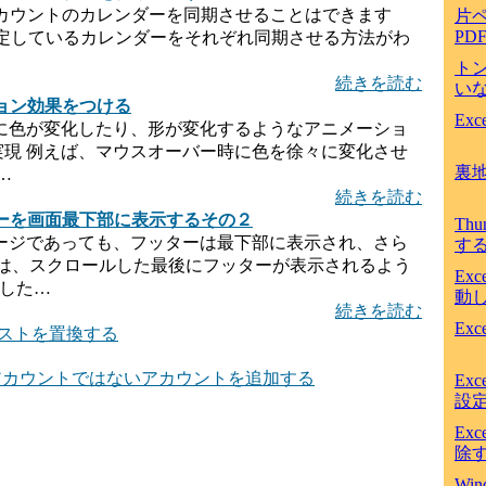
gleアカウントのカレンダーを同期させることはできます
片
PD
数設定しているカレンダーをそれぞれ同期させる方法がわ
ト
続きを読む
いな
ョン効果をつける
Ex
々に色が変化したり、形が変化するようなアニメーショ
で実現 例えば、マウスオーバー時に色を徐々に変化させ
裏
…
続きを読む
ターを画面最下部に表示するその２
Th
ページであっても、フッターは最下部に表示され、さら
す
は、スクロールした最後にフッターが表示されるよう
Ex
ました…
動
続きを読む
Ex
キストを置換する
rosoftアカウントではないアカウントを追加する
Ex
設
Ex
除
Win