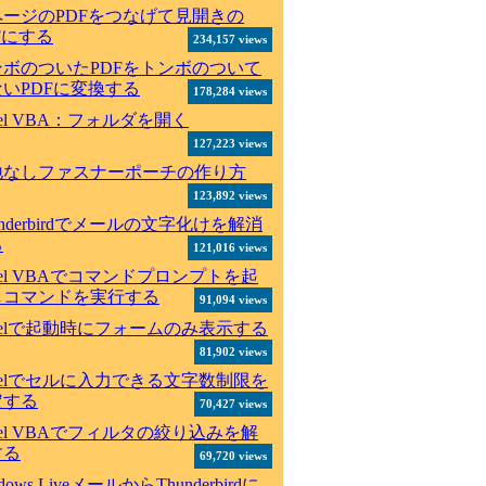
ページのPDFをつなげて見開きの
Fにする
234,157 views
ンボのついたPDFをトンボのついて
いPDFに変換する
178,284 views
cel VBA：フォルダを開く
127,223 views
地なしファスナーポーチの作り方
123,892 views
underbirdでメールの文字化けを解消
る
121,016 views
cel VBAでコマンドプロンプトを起
しコマンドを実行する
91,094 views
celで起動時にフォームのみ表示する
81,902 views
celでセルに入力できる文字数制限を
定する
70,427 views
cel VBAでフィルタの絞り込みを解
する
69,720 views
dows LiveメールからThunderbirdに