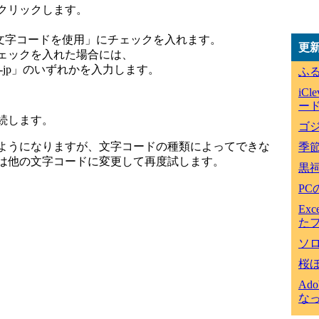
クリックします。
ム文字コードを使用」にチェックを入れます。
更
ェックを入れた場合には、
euc-jp」のいずれかを入力します。
ふ
iC
ード
続します。
ゴジ
ようになりますが、文字コードの種類によってできな
季
は他の文字コードに変更して再度試します。
黒
P
Ex
た
ソ
桜
Ad
な