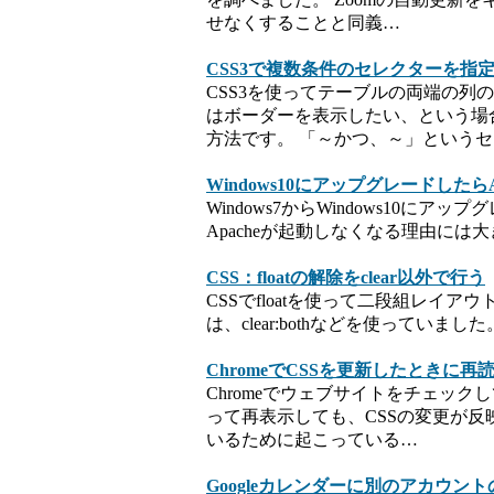
せなくすることと同義…
CSS3で複数条件のセレクターを指
CSS3を使ってテーブルの両端の
はボーダーを表示したい、という場
方法です。 「～かつ、～」という
Windows10にアップグレードしたら
Windows7からWindows10に
Apacheが起動しなくなる理由には大き
CSS：floatの解除をclear以外で行う
CSSでfloatを使って二段組レイア
は、clear:bothなどを使っていました。
ChromeでCSSを更新したときに
Chromeでウェブサイトをチェッ
って再表示しても、CSSの変更が反映
いるために起こっている…
Googleカレンダーに別のアカウン