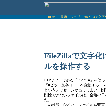
HOME
技術
ウェブ
FileZill
FileZillaで
ルを操作する
FTPソフトである「FileZilla
「8ビット文字コードへ変換するコ
というメッセージが出てしまい、削
削除できないファイルは、全角の日
た。
この状態になると、ファイル名変更