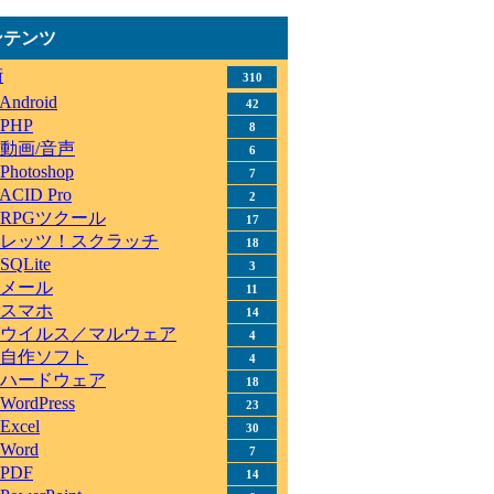
ンテンツ
術
310
Android
42
PHP
8
動画/音声
6
Photoshop
7
ACID Pro
2
RPGツクール
17
レッツ！スクラッチ
18
SQLite
3
メール
11
スマホ
14
ウイルス／マルウェア
4
自作ソフト
4
ハードウェア
18
WordPress
23
Excel
30
Word
7
PDF
14