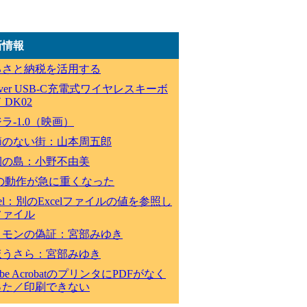
新情報
るさと納税を活用する
lever USB-C充電式ワイヤレスキーボ
 DK02
ラ-1.0（映画）
節のない街：山本周五郎
祠の島：小野不由美
Cの動作が急に重くなった
cel：別のExcelファイルの値を参照し
ファイル
ロモンの偽証：宮部みゆき
ほうさら：宮部みゆき
obe AcrobatのプリンタにPDFがなく
った／印刷できない