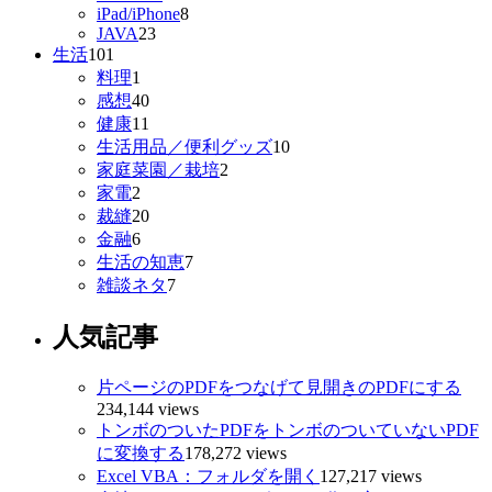
iPad/iPhone
8
JAVA
23
生活
101
料理
1
感想
40
健康
11
生活用品／便利グッズ
10
家庭菜園／栽培
2
家電
2
裁縫
20
金融
6
生活の知恵
7
雑談ネタ
7
人気記事
片ページのPDFをつなげて見開きのPDFにする
234,144 views
トンボのついたPDFをトンボのついていないPDF
に変換する
178,272 views
Excel VBA：フォルダを開く
127,217 views