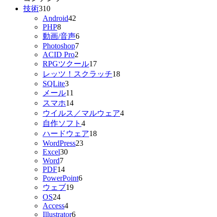
技術
310
Android
42
PHP
8
動画/音声
6
Photoshop
7
ACID Pro
2
RPGツクール
17
レッツ！スクラッチ
18
SQLite
3
メール
11
スマホ
14
ウイルス／マルウェア
4
自作ソフト
4
ハードウェア
18
WordPress
23
Excel
30
Word
7
PDF
14
PowerPoint
6
ウェブ
19
OS
24
Access
4
Illustrator
6