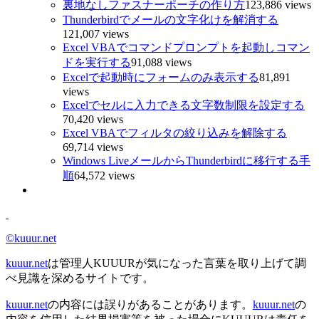
裏地なしファスナーポーチの作り方
123,886 views
Thunderbirdでメールの文字化けを解消する
121,007 views
Excel VBAでコマンドプロンプトを起動しコマン
ドを実行する
91,088 views
Excelで起動時にフォームのみ表示する
81,891
views
Excelでセルに入力できる文字数制限を設定する
70,420 views
Excel VBAでフィルタの絞り込みを解除する
69,714 views
Windows LiveメールからThunderbirdに移行する手
順
64,572 views
©kuuur.net
kuuur.net
は管理人KUUURが気になった言葉を取り上げて調
べ見識を深めるサイトです。
kuuur.net
の内容には誤りがあることがあります。
kuuur.net
の