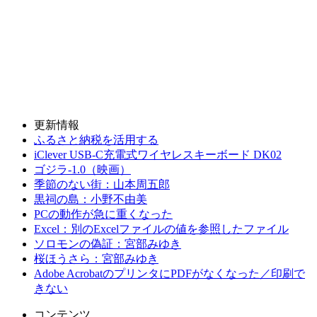
更新情報
ふるさと納税を活用する
iClever USB-C充電式ワイヤレスキーボード DK02
ゴジラ-1.0（映画）
季節のない街：山本周五郎
黒祠の島：小野不由美
PCの動作が急に重くなった
Excel：別のExcelファイルの値を参照したファイル
ソロモンの偽証：宮部みゆき
桜ほうさら：宮部みゆき
Adobe AcrobatのプリンタにPDFがなくなった／印刷で
きない
コンテンツ