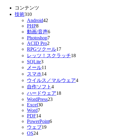
コンテンツ
技術
310
Android
42
PHP
8
動画/音声
6
Photoshop
7
ACID Pro
2
RPGツクール
17
レッツ！スクラッチ
18
SQLite
3
メール
11
スマホ
14
ウイルス／マルウェア
4
自作ソフト
4
ハードウェア
18
WordPress
23
Excel
30
Word
7
PDF
14
PowerPoint
6
ウェブ
19
OS
24