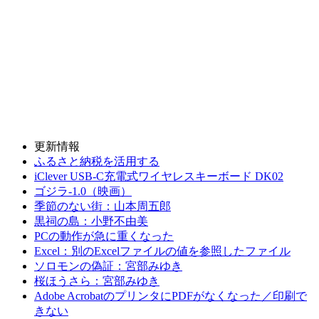
更新情報
ふるさと納税を活用する
iClever USB-C充電式ワイヤレスキーボード DK02
ゴジラ-1.0（映画）
季節のない街：山本周五郎
黒祠の島：小野不由美
PCの動作が急に重くなった
Excel：別のExcelファイルの値を参照したファイル
ソロモンの偽証：宮部みゆき
桜ほうさら：宮部みゆき
Adobe AcrobatのプリンタにPDFがなくなった／印刷で
きない