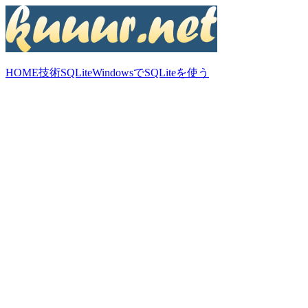
HOME
技術
SQLite
WindowsでSQLiteを使う