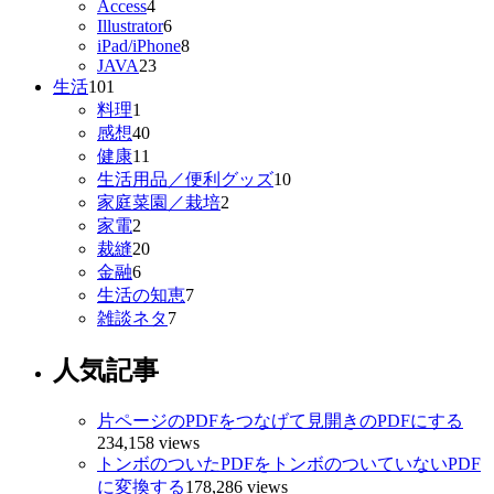
Access
4
Illustrator
6
iPad/iPhone
8
JAVA
23
生活
101
料理
1
感想
40
健康
11
生活用品／便利グッズ
10
家庭菜園／栽培
2
家電
2
裁縫
20
金融
6
生活の知恵
7
雑談ネタ
7
人気記事
片ページのPDFをつなげて見開きのPDFにする
234,158 views
トンボのついたPDFをトンボのついていないPDF
に変換する
178,286 views