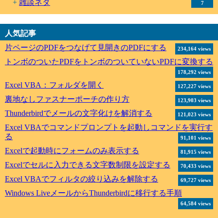
雑談ネタ
7
人気記事
片ページのPDFをつなげて見開きのPDFにする
234,164 views
トンボのついたPDFをトンボのついていないPDFに変換する
178,292 views
Excel VBA：フォルダを開く
127,227 views
裏地なしファスナーポーチの作り方
123,903 views
Thunderbirdでメールの文字化けを解消する
121,023 views
Excel VBAでコマンドプロンプトを起動しコマンドを実行す
る
91,101 views
Excelで起動時にフォームのみ表示する
81,915 views
Excelでセルに入力できる文字数制限を設定する
70,433 views
Excel VBAでフィルタの絞り込みを解除する
69,727 views
Windows LiveメールからThunderbirdに移行する手順
64,584 views