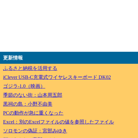
更新情報
ふるさと納税を活用する
iClever USB-C充電式ワイヤレスキーボード DK02
ゴジラ-1.0（映画）
季節のない街：山本周五郎
黒祠の島：小野不由美
PCの動作が急に重くなった
Excel：別のExcelファイルの値を参照したファイル
ソロモンの偽証：宮部みゆき