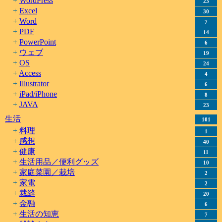
WordPress
23
Excel
30
Word
7
PDF
14
PowerPoint
6
ウェブ
19
OS
24
Access
4
Illustrator
6
iPad/iPhone
8
JAVA
23
生活
101
料理
1
感想
40
健康
11
生活用品／便利グッズ
10
家庭菜園／栽培
2
家電
2
裁縫
20
金融
6
生活の知恵
7