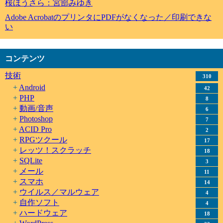
桜ほうさら：宮部みゆき
Adobe AcrobatのプリンタにPDFがなくなった／印刷できな
い
コンテンツ
技術
310
Android
42
PHP
8
動画/音声
6
Photoshop
7
ACID Pro
2
RPGツクール
17
レッツ！スクラッチ
18
SQLite
3
メール
11
スマホ
14
ウイルス／マルウェア
4
自作ソフト
4
ハードウェア
18