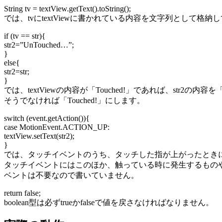
String tv = textView.getText().toString();
では、tvにtextViewに書かれている内容を文字列として格納
if (tv == str){
str2=”UnTouched…”;
}
else{
str2=str;
}
では、textViewの内容が「Touched!」であれば、str2の内容を
そうでなければ「Touched!」にします。
switch (event.getAction()){
case MotionEvent.ACTION_UP:
textView.setText(str2);
}
では、タッチイベントのうち、タッチした指が上がったとき
タッチイベントにはこのほか、触っている時に発生するもの
ベントは不要なので書いていません。
return false;
boolean型は必ずtrueかfalseで値を戻さなければなりません。