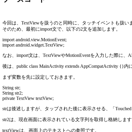
今回は、TextViewを扱うのと同時に、タッチイベントも扱い
そのため、最初にimport文で、以下の2文を追加します。
import android.view.MotionEvent;
import android.widget.TextView;
なお、import文は、TextViewやMotionEventを入力した
後は、public class MainActivity extends AppCompatAct
まず変数を先に設定しておきます。
String str;
String str2;
private TextView textView;
strは後述しますが、タップされた後に表示させる、「Touch
str2は、現在画面に表示されている文字列を取得し格納しま
textViewは、画面上のテキストへの参照です。