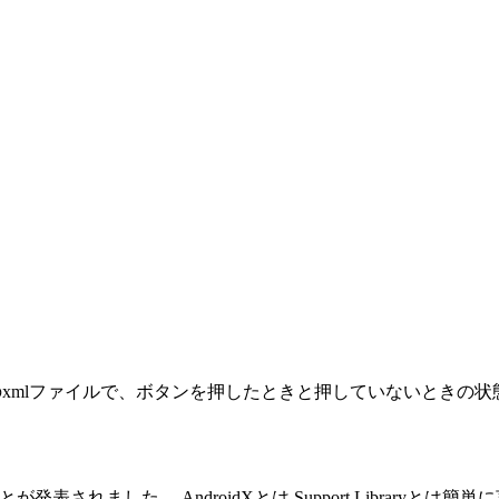
つのxmlファイルで、ボタンを押したときと押していないときの状態を指
することが発表されました。 AndroidXとは Support Libraryとは簡