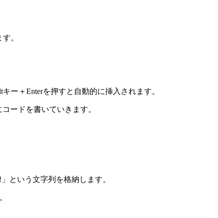
ます。
際に、Altキー＋Enterを押すと自動的に挿入されます。
ivity {}内にコードを書いていきます。
ed!」という文字列を格納します。
す。