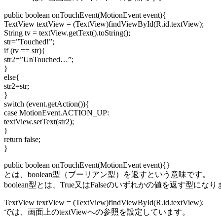
public boolean onTouchEvent(MotionEvent event){
TextView textView = (TextView)findViewById(R.id.textView);
String tv = textView.getText().toString();
str=”Touched!”;
if (tv == str){
str2=”UnTouched…”;
}
else{
str2=str;
}
switch (event.getAction()){
case MotionEvent.ACTION_UP:
textView.setText(str2);
}
return false;
}
public boolean onTouchEvent(MotionEvent event){}
とは、boolean型（ブーリアン型）を返すという意味です。
boolean型とは、True又はFalseのいずれかの値を返す型にな
TextView textView = (TextView)findViewById(R.id.textView);
では、画面上のtextViewへの参照を設定しています。