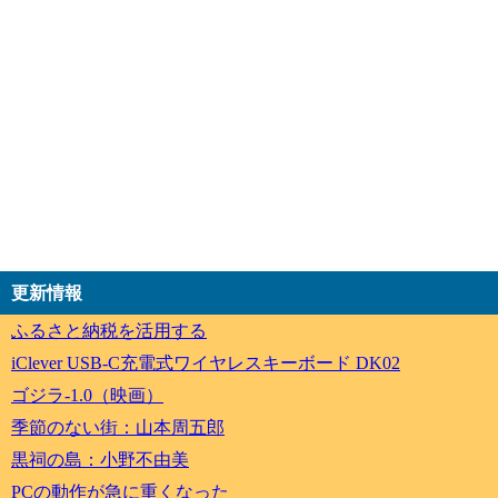
更新情報
ふるさと納税を活用する
iClever USB-C充電式ワイヤレスキーボード DK02
ゴジラ-1.0（映画）
季節のない街：山本周五郎
黒祠の島：小野不由美
PCの動作が急に重くなった