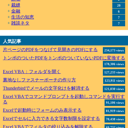
裁縫
20
金融
6
生活の知恵
7
雑談ネタ
7
人気記事
片ページのPDFをつなげて見開きのPDFにする
234,173 views
トンボのついたPDFをトンボのついていないPDFに変換する
178,306 views
Excel VBA：フォルダを開く
127,233 views
裏地なしファスナーポーチの作り方
123,911 views
Thunderbirdでメールの文字化けを解消する
121,030 views
Excel VBAでコマンドプロンプトを起動しコマンドを実行す
る
91,106 views
Excelで起動時にフォームのみ表示する
81,919 views
Excelでセルに入力できる文字数制限を設定する
70,438 views
Excel VBAでフィルタの絞り込みを解除する
69,732 views