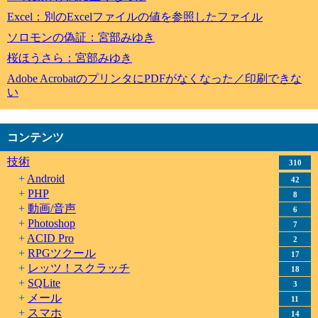
Excel：別のExcelファイルの値を参照したファイル
ソロモンの偽証：宮部みゆき
桜ほうさら：宮部みゆき
Adobe AcrobatのプリンタにPDFがなくなった／印刷できな
い
コンテンツ
技術
310
Android
42
PHP
8
動画/音声
6
Photoshop
7
ACID Pro
2
RPGツクール
17
レッツ！スクラッチ
18
SQLite
3
メール
11
スマホ
14