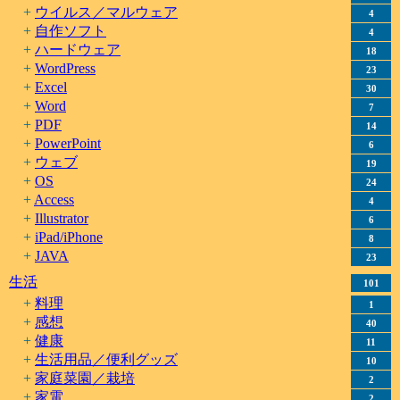
ウイルス／マルウェア
4
自作ソフト
4
ハードウェア
18
WordPress
23
Excel
30
Word
7
PDF
14
PowerPoint
6
ウェブ
19
OS
24
Access
4
Illustrator
6
iPad/iPhone
8
JAVA
23
生活
101
料理
1
感想
40
健康
11
生活用品／便利グッズ
10
家庭菜園／栽培
2
家電
2